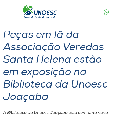
Página
O que
Peças em lã da Associação Veredas Santa
inicial
acontece
Helena estão em exposição na Biblioteca da
Cursos
Unoesc Joaçaba
Graduação
Inserção Social
Joaçaba
Onde estamos
Peças em lã da
Pesquisa
Associação Veredas
Santa Helena estão
Atendimento ao Estudante
em exposição na
Portal de Ensino
Biblioteca da Unoesc
A
Joaçaba
Unoesc
Internacionalização
A Biblioteca da Unoesc Joaçaba está com uma nova