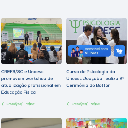
CREF3/SC e Unoesc
Curso de Psicologia da
promovem workshop de
Unoesc Joaçaba realiza 2ª
atualização profissional em
Cerimônia do Botton
Educação Física
Graduação
Notícia
Graduação
Notícia