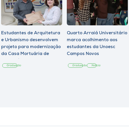
Estudantes de Arquitetura
Quarto Arraiá Universitário
e Urbanismo desenvolvem
marca acolhimento aos
projeto para modernização
estudantes da Unoesc
da Casa Mortuária de
Campos Novos
Tangará
Graduação
Graduação
Notícia