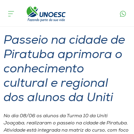
Página
O que
Passeio na cidade de Piratuba aprimora o
inicial
acontece
conhecimento cultural e regional dos alunos da
Cursos
Uniti
Graduação
Extensão
Joaçaba
Onde estamos
Passeio na cidade de
Pesquisa
Piratuba aprimora o
conhecimento
Atendimento ao Estudante
cultural e regional
Portal de Ensino
dos alunos da Uniti
A
Unoesc
No dia 08/06 os alunos da Turma 10 da Uniti
Joaçaba, realizaram o passeio na cidade de Piratuba.
Internacionalização
Atividade está integrada na matriz do curso, com foco