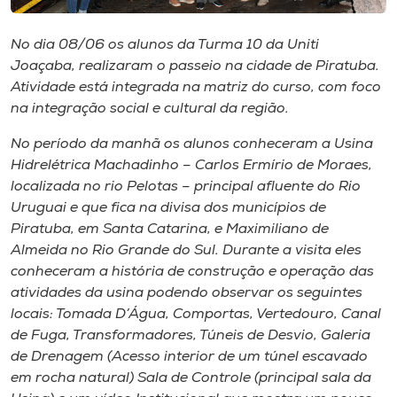
Museu
No dia 08/06 os alunos da Turma 10 da Uniti
Unoesc
Joaçaba, realizaram o passeio na cidade de Piratuba.
Store
Atividade está integrada na matriz do curso, com foco
na integração social e cultural da região.
No período da manhã os alunos conheceram a Usina
Hidrelétrica Machadinho – Carlos Ermírio de Moraes,
Selecione
o idioma
localizada no rio Pelotas – principal afluente do Rio
Uruguai e que fica na divisa dos municípios de
Piratuba, em Santa Catarina, e Maximiliano de
Almeida no Rio Grande do Sul. Durante a visita eles
A+
conheceram a história de construção e operação das
A-
atividades da usina podendo observar os seguintes
locais: Tomada D’Água, Comportas, Vertedouro, Canal
de Fuga, Transformadores, Túneis de Desvio, Galeria
de Drenagem (Acesso interior de um túnel escavado
em rocha natural) Sala de Controle (principal sala da