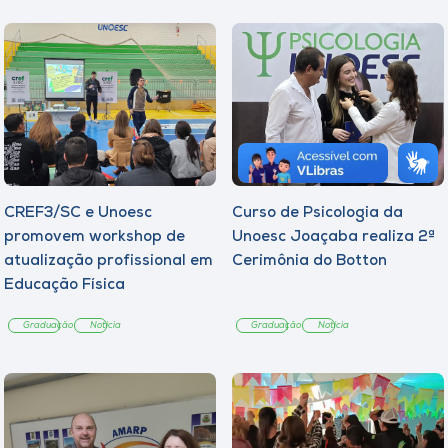
CREF3/SC e Unoesc
Curso de Psicologia da
promovem workshop de
Unoesc Joaçaba realiza 2ª
atualização profissional em
Cerimônia do Botton
Educação Física
Graduação
Notícia
Graduação
Notícia