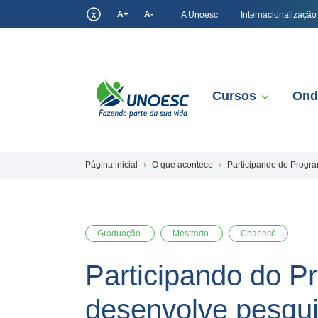
A+
A-
A Unoesc
Internacionalização
Cursos
Ond
Página inicial
O que acontece
Participando do Progr
Graduação
Mestrado
Chapecó
Participando do 
desenvolve pesqui