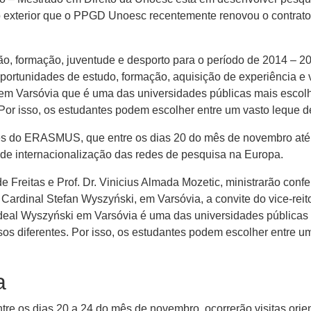
o exterior que o PPGD Unoesc recentemente renovou o contra
, formação, juventude e desporto para o período de 2014 – 2
ortunidades de estudo, formação, aquisição de experiência e v
m Varsóvia que é uma das universidades públicas mais escolhi
 Por isso, os estudantes podem escolher entre um vasto leque
avés do ERASMUS, que entre os dias 20 do mês de novembro at
de internacionalização das redes de pesquisa na Europa.
e Freitas e Prof. Dr. Vinicius Almada Mozetic, ministrarão con
 Cardinal Stefan Wyszyński, em Varsóvia, a convite do vice-re
deal Wyszyński em Varsóvia é uma das universidades públicas 
os diferentes. Por isso, os estudantes podem escolher entre 
a
ntre os dias 20 a 24 do mês de novembro, ocorrerão visitas orie