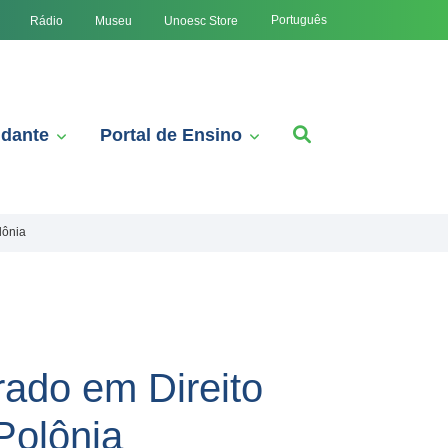
Português
Rádio
Museu
Unoesc Store
udante
Portal de Ensino
lônia
ado em Direito
Polônia