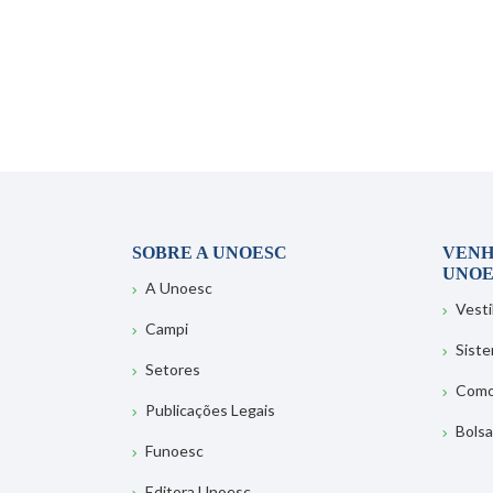
SOBRE A UNOESC
VENH
UNOE
A Unoesc
Vesti
Campi
Sist
Setores
Como
Publicações Legais
Bolsa
Funoesc
Editora Unoesc