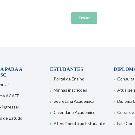
A PARA A
ESTUDANTES
DIPLOM
SC
Portal de Ensino
Consulta
bular
Minhas inscrições
Atualize
ema ACAFE
Secretaria Acadêmica
Diploma D
 ingressar
Calendário Acadêmico
Cursos e
s de Estudo
Atendimento ao Estudante
Fale Con