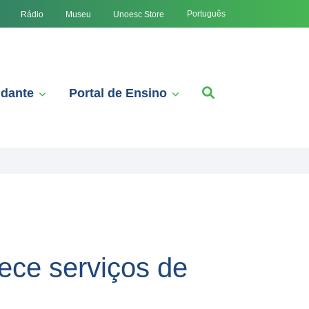
Português
Rádio
Museu
Unoesc Store
udante
Portal de Ensino
lece serviços de