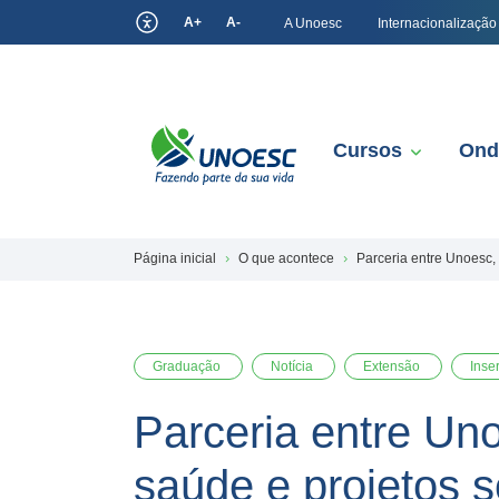
A+
A-
A Unoesc
Internacionalização
Cursos
Ond
Página inicial
O que acontece
Parceria entre Unoesc, 
Graduação
Notícia
Extensão
Inse
Parceria entre Uno
saúde e projetos s