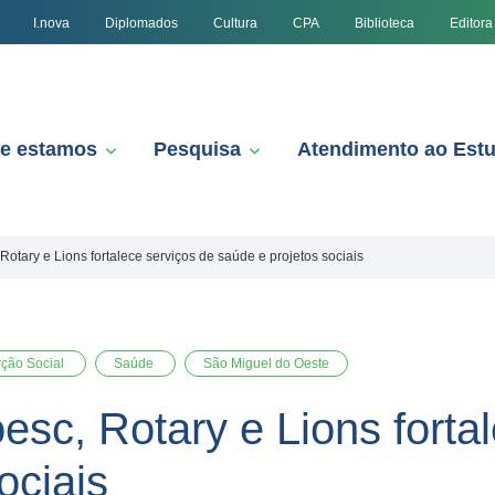
I.nova
Diplomados
Cultura
CPA
Biblioteca
Editora
e estamos
Pesquisa
Atendimento ao Est
Rotary e Lions fortalece serviços de saúde e projetos sociais
rção Social
Saúde
São Miguel do Oeste
esc, Rotary e Lions forta
ociais