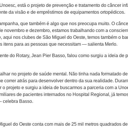
oesc, está o projeto de prevenção e tratamento do câncer infa
ente da visão e de empréstimos de equipamentos ortopédicos.
panha, que também é algo que nos preocupa muito. O câncer in
de novembro e dezembro, estamos trabalhando com a conscient
e, aqui nos clubes de São Miguel do Oeste, temos também o ba
os itens para as pessoas que necessitam — salienta Merlo.
dente do Rotary, Jean Pier Basso, falou como surgiu a ideia de 
lhar no projeto de saúde mental. Não tinha nada formatado den
correr atrás para desenvolver dentro da sua realidade. Durante
r o projeto e surgiu a ideia de buscarmos a parceria com a Un
iliares de pacientes internados no Hospital Regional, já temos 
— celebra Basso.
Miguel do Oeste conta com mais de 25 mil metros quadrados de á