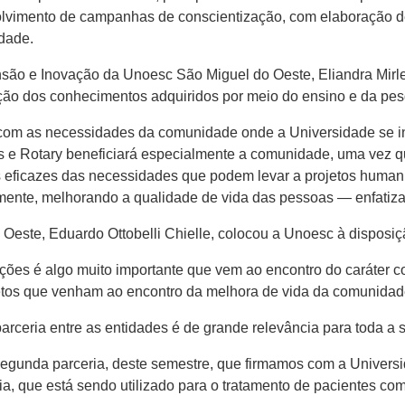
lvimento de campanhas de conscientização, com elaboração de 
dade.
são e Inovação da Unoesc São Miguel do Oeste, Eliandra Mirle
ação dos conhecimentos adquiridos por meio do ensino e da pesq
 com as necessidades da comunidade onde a Universidade se in
ons e Rotary beneficiará especialmente a comunidade, uma vez qu
es eficazes das necessidades que podem levar a projetos human
nte, melhorando a qualidade de vida das pessoas — enfatiza
Oeste, Eduardo Ottobelli Chielle, colocou a Unoesc à disposiçã
uições é algo muito importante que vem ao encontro do caráter 
rojetos que venham ao encontro da melhora de vida da comunida
parceria entre as entidades é de grande relevância para toda a 
gunda parceria, deste semestre, que firmamos com a Universid
ia, que está sendo utilizado para o tratamento de pacientes co