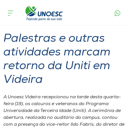
Página
O que
Palestras e outras atividades marcam
inicial
acontece
retorno da Uniti em Videira
Cursos
Graduação
Geral
Extensão
Videira
Onde estamos
Palestras e outras
Pesquisa
atividades marcam
retorno da Uniti em
Atendimento ao Estudante
Videira
Portal de Ensino
A Unoesc Videira recepcionou na tarde desta quarta-
A
feira (19), os calouros e veteranos do Programa
Unoesc
Universidade da Terceira Idade (Uniti). A cerimônia de
abertura, realizada no auditório do campus, contou
Internacionalização
com a presença do vice-reitor Ildo Fabris, do diretor de