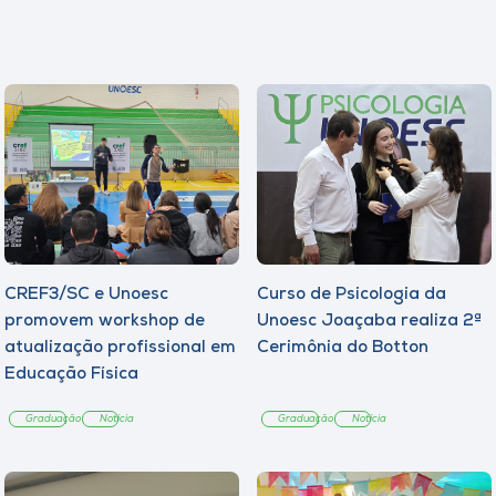
CREF3/SC e Unoesc
Curso de Psicologia da
promovem workshop de
Unoesc Joaçaba realiza 2ª
atualização profissional em
Cerimônia do Botton
Educação Física
Graduação
Notícia
Graduação
Notícia