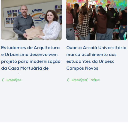
Estudantes de Arquitetura
Quarto Arraiá Universitário
e Urbanismo desenvolvem
marca acolhimento aos
projeto para modernização
estudantes da Unoesc
da Casa Mortuária de
Campos Novos
Tangará
Graduação
Graduação
Notícia