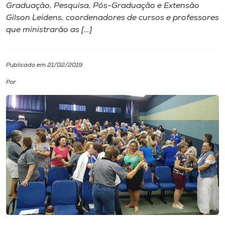
Graduação, Pesquisa, Pós-Graduação e Extensão
Gilson Leidens, coordenadores de cursos e professores
I.nova
que ministrarão as […]
Diplomados
Publicado em 21/02/2019
Cultura
Por
CPA
Biblioteca
Editora
Rádio