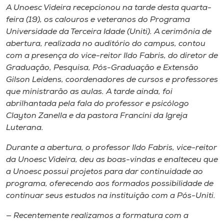
Museu
A Unoesc Videira recepcionou na tarde desta quarta-
feira (19), os calouros e veteranos do Programa
Universidade da Terceira Idade (Uniti). A cerimônia de
Unoesc
abertura, realizada no auditório do
campus
, contou
Store
com a presença do vice-reitor Ildo Fabris, do diretor de
Graduação, Pesquisa, Pós-Graduação e Extensão
Gilson Leidens, coordenadores de cursos e professores
que ministrarão as aulas. A tarde ainda, foi
Selecione
o idioma
abrilhantada pela fala do professor e psicólogo
Clayton Zanella e da pastora Francini da Igreja
Luterana.
A+
Durante a abertura, o professor Ildo Fabris, vice-reitor
A-
da Unoesc Videira, deu as boas-vindas e enalteceu que
a Unoesc possui projetos para dar continuidade ao
programa, oferecendo aos formados possibilidade de
continuar seus estudos na instituição com a Pós-Uniti.
— Recentemente realizamos a formatura com a