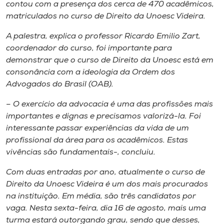
Museu
contou com a presença dos cerca de 470 acadêmicos,
matriculados no curso de Direito da Unoesc Videira.
Unoesc
A palestra, explica o professor Ricardo Emilio Zart,
Store
coordenador do curso, foi importante para
demonstrar que o curso de Direito da Unoesc está em
consonância com a ideologia da Ordem dos
Advogados do Brasil (OAB).
Selecione
o idioma
– O exercício da advocacia é uma das profissões mais
importantes e dignas e precisamos valorizá-la. Foi
interessante passar experiências da vida de um
profissional da área para os acadêmicos. Estas
A+
vivências são fundamentais-, concluiu.
A-
Com duas entradas por ano, atualmente o curso de
Direito da Unoesc Videira é um dos mais procurados
na instituição. Em média, são três candidatos por
vaga. Nesta sexta-feira, dia 16 de agosto, mais uma
turma estará outorgando grau, sendo que desses,