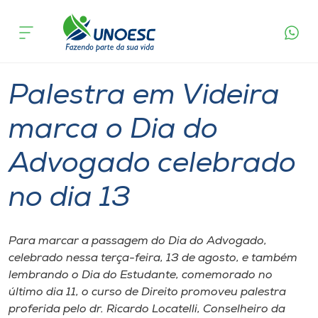
Página
O que
Palestra em Videira marca o Dia do
inicial
acontece
Advogado celebrado no dia 13
Cursos
Graduação
Videira
Onde estamos
Palestra em Videira
Pesquisa
marca o Dia do
Advogado celebrado
Atendimento ao Estudante
no dia 13
Portal de Ensino
Para marcar a passagem do Dia do Advogado,
A
celebrado nessa terça-feira, 13 de agosto, e também
Unoesc
lembrando o Dia do Estudante, comemorado no
último dia 11, o curso de Direito promoveu palestra
Internacionalização
proferida pelo dr. Ricardo Locatelli, Conselheiro da