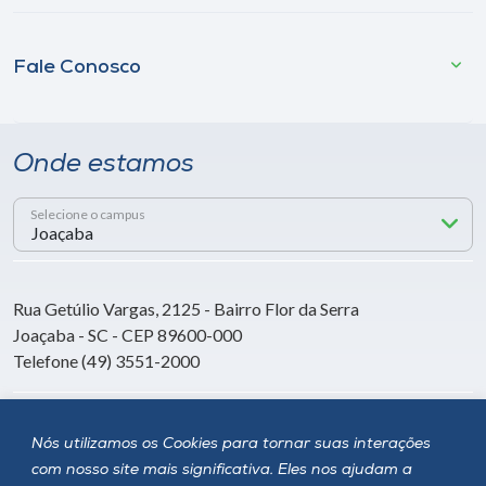
Fale Conosco
Onde estamos
Selecione o campus
Rua Getúlio Vargas, 2125 - Bairro Flor da Serra
Joaçaba - SC - CEP 89600-000
Telefone (49) 3551-2000
Siga a Unoesc
Nós utilizamos os Cookies para tornar suas interações
com nosso site mais significativa. Eles nos ajudam a