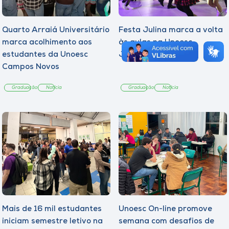
Quarto Arraiá Universitário
Festa Julina marca a volta
marca acolhimento aos
às aulas na Unoesc
estudantes da Unoesc
Joaçaba
Campos Novos
Graduação
Notícia
Graduação
Notícia
Mais de 16 mil estudantes
Unoesc On-line promove
iniciam semestre letivo na
semana com desafios de