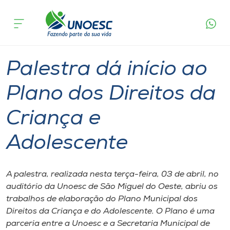
Página
O que
Palestra dá início ao Plano dos Direitos da
inicial
acontece
Criança e Adolescente
Cursos
Graduação
São Miguel do Oeste
Onde estamos
Palestra dá início ao
Pesquisa
Plano dos Direitos da
Criança e
Atendimento ao Estudante
Adolescente
Portal de Ensino
A palestra, realizada nesta terça-feira, 03 de abril, no
A
auditório da Unoesc de São Miguel do Oeste, abriu os
Unoesc
trabalhos de elaboração do Plano Municipal dos
Direitos da Criança e do Adolescente. O Plano é uma
Internacionalização
parceria entre a Unoesc e a Secretaria Municipal de