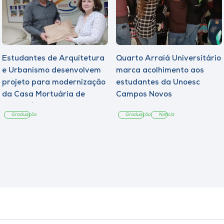
Estudantes de Arquitetura
Quarto Arraiá Universitário
e Urbanismo desenvolvem
marca acolhimento aos
projeto para modernização
estudantes da Unoesc
da Casa Mortuária de
Campos Novos
Tangará
Graduação
Graduação
Notícia