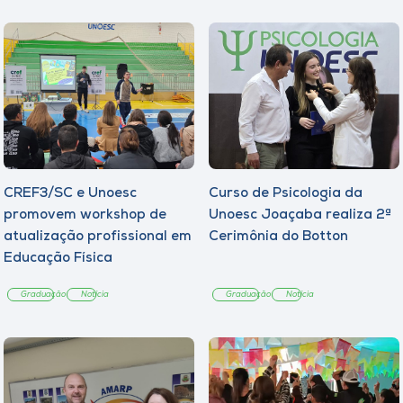
CREF3/SC e Unoesc
Curso de Psicologia da
promovem workshop de
Unoesc Joaçaba realiza 2ª
atualização profissional em
Cerimônia do Botton
Educação Física
Graduação
Notícia
Graduação
Notícia