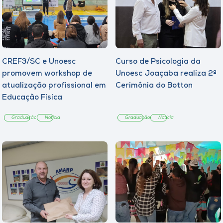
CREF3/SC e Unoesc
Curso de Psicologia da
promovem workshop de
Unoesc Joaçaba realiza 2ª
atualização profissional em
Cerimônia do Botton
Educação Física
Graduação
Notícia
Graduação
Notícia