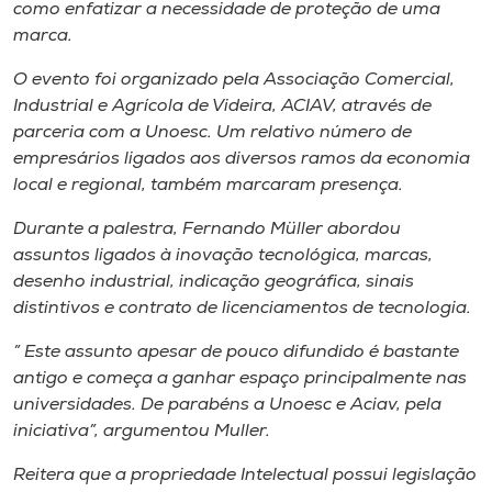
Museu
como enfatizar a necessidade de proteção de uma
marca.
Unoesc
O evento foi organizado pela Associação Comercial,
Store
Industrial e Agrícola de Videira, ACIAV, através de
parceria com a Unoesc. Um relativo número de
empresários ligados aos diversos ramos da economia
local e regional, também marcaram presença.
Selecione
o idioma
Durante a palestra, Fernando Müller abordou
assuntos ligados à inovação tecnológica, marcas,
desenho industrial, indicação geográfica, sinais
distintivos e contrato de licenciamentos de tecnologia.
A+
A-
” Este assunto apesar de pouco difundido é bastante
antigo e começa a ganhar espaço principalmente nas
universidades. De parabéns a Unoesc e Aciav, pela
iniciativa”, argumentou Muller.
Reitera que a propriedade Intelectual possui legislação