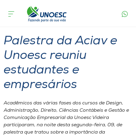
Página
O que
Palestra da Aciav e Unoesc reuniu
inicial
acontece
estudantes e empresários
Cursos
Graduação
Videira
Onde estamos
Palestra da Aciav e
Pesquisa
Unoesc reuniu
estudantes e
Atendimento ao Estudante
empresários
Portal de Ensino
Acadêmicos das várias fases dos cursos de Design,
A
Administração, Direito, Ciências Contábeis e Gestão e
Unoesc
Comunicação Empresarial da Unoesc Videira
participaram, na noite desta segunda-feira, 09, de
Internacionalização
palestra que tratou sobre a importância da