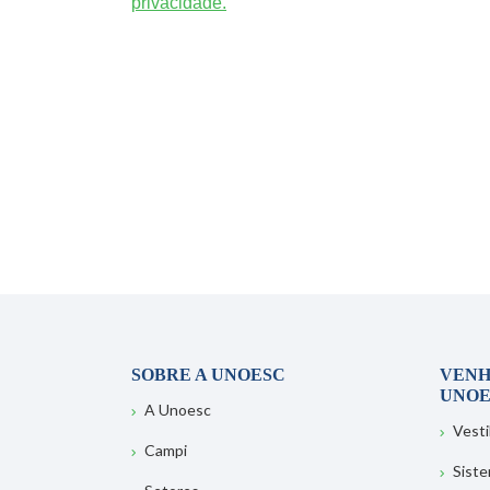
privacidade.
SOBRE A UNOESC
VENH
UNOE
A Unoesc
Vesti
Campi
Sist