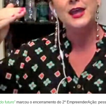
do futuro”
marcou o encerramento do 2º EmpreenderAção: pessoa