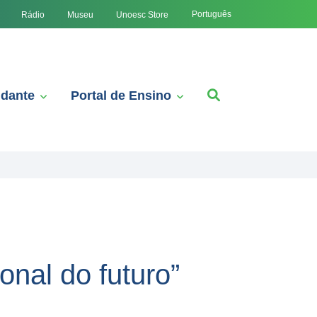
Português
Rádio
Museu
Unoesc Store
udante
Portal de Ensino
ional do futuro”