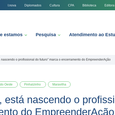
I.nova
Diplomados
Cultura
CPA
Biblioteca
Editora
e estamos
Pesquisa
Atendimento ao Est
está nascendo o profissional do futuro” marca o encerramento do EmpreenderAção
 do Oeste
Pinhalzinho
Maravilha
l, está nascendo o profiss
ento do EmpreenderAção