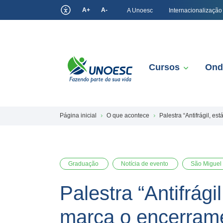
A+
A-
A Unoesc
Internacionalização
Cursos
Ond
Página inicial
O que acontece
Palestra “Antifrágil, 
Graduação
Notícia de evento
São Miguel
Palestra “Antifrági
marca o encerram