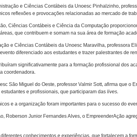
stração e Ciências Contábeis da Unoesc Pinhalzinho, profess
os reflexões e provocações relacionadas ao mercado de tra
ação, Ciências Contábeis e Ciência da Computação proporcion
 áreas, que contribuem e somam na sua área de formação acad
ção e Ciências Contábeis da Unoesc Maravilha, professora Eli
 evento diferenciado aos estudantes e trazer palestrantes de r
ribuíram significativamente para a formação profissional dos 
 a coordenadora.
sc São Miguel do Oeste, professor Valmir Sott, afirma que o 
 estudantes e profissionais, que participaram das
lives.
icos e a organização foram importantes para o sucesso do eve
o, Roberson Junior Fernandes Alves, o EmpreenderAção agre
 diferentes conhecimentos e experiências, que fortalecem a fo