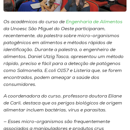
Museu
Unoesc
Os acadêmicos do curso de
Engenharia de Alimentos
Store
da Unoesc São Miguel do Oeste participaram,
recentemente, da palestra sobre micro-organismos
patogênicos em alimentos e métodos rápidos de
identificação. Durante a palestra, o engenheiro de
Selecione
alimentos, Daniel Utzig Tasca, apresentou um método
o idioma
rápido, preciso e fácil para a detecção de patógenos
como
Salmonella, E.coli O157 e Listeria
que, se forem
encontrados, podem ameaçar a saúde dos
consumidores.
A+
A-
A coordenadora do curso, professora doutora Eliane
de Carli, destaca que os perigos biológicos de origem
alimentar incluem bactérias, vírus e parasitas.
— Esses micro-organismos são frequentemente
associados a manipuladores e produtos crus