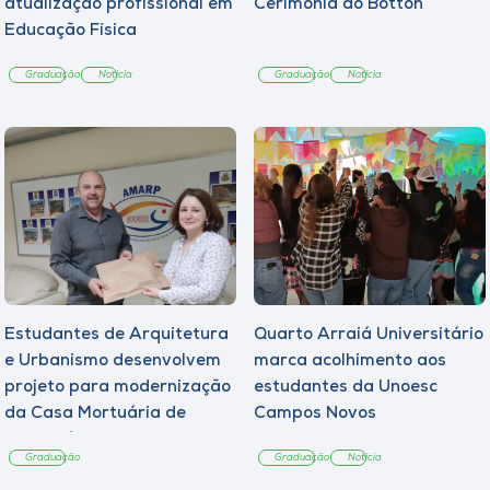
atualização profissional em
Cerimônia do Botton
Educação Física
Graduação
Notícia
Graduação
Notícia
Estudantes de Arquitetura
Quarto Arraiá Universitário
e Urbanismo desenvolvem
marca acolhimento aos
projeto para modernização
estudantes da Unoesc
da Casa Mortuária de
Campos Novos
Tangará
Graduação
Graduação
Notícia