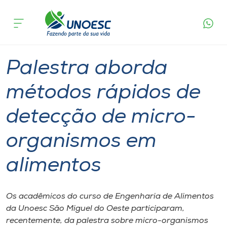
Página
O que
Palestra aborda métodos rápidos de detecção
inicial
acontece
de micro-organismos em alimentos
Cursos
Graduação
São Miguel do Oeste
Onde estamos
Palestra aborda
Pesquisa
métodos rápidos de
detecção de micro-
Atendimento ao Estudante
organismos em
Portal de Ensino
alimentos
A
Unoesc
Os acadêmicos do curso de Engenharia de Alimentos
da Unoesc São Miguel do Oeste participaram,
Internacionalização
recentemente, da palestra sobre micro-organismos