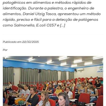
patogênicos em alimentos e métodos rápidos de
identificação. Durante a palestra, o engenheiro de
I.nova
alimentos, Daniel Utzig Tasca, apresentou um método
rápido, preciso e fácil para a detecção de patógenos
Diplomados
como Salmonella, E.coli O157 e […]
Cultura
Publicado em 22/10/2015
Por
CPA
Biblioteca
Editora
Rádio