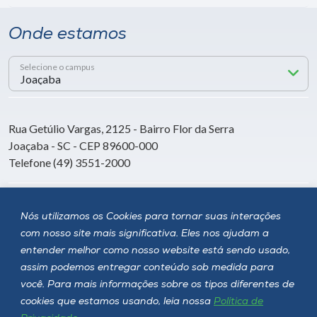
Onde estamos
Selecione o campus
Rua Getúlio Vargas, 2125 - Bairro Flor da Serra
Joaçaba - SC - CEP 89600-000
Telefone (49) 3551-2000
Siga a Unoesc
Nós utilizamos os Cookies para tornar suas interações
com nosso site mais significativa. Eles nos ajudam a
entender melhor como nosso website está sendo usado,
assim podemos entregar conteúdo sob medida para
você. Para mais informações sobre os tipos diferentes de
cookies que estamos usando, leia nossa
Política de