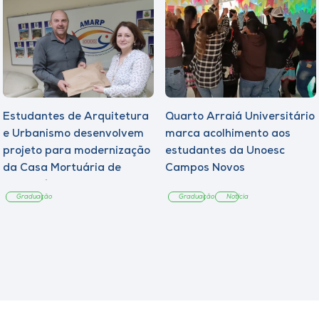
Estudantes de Arquitetura
Quarto Arraiá Universitário
e Urbanismo desenvolvem
marca acolhimento aos
projeto para modernização
estudantes da Unoesc
da Casa Mortuária de
Campos Novos
Tangará
Graduação
Graduação
Notícia