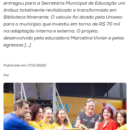
entregou para a Secretaria Municipal de Educação um
ônibus totalmente revitalizado e transformado em
I.nova
Biblioteca Itinerante. O veículo foi doado pela Unoesc
para o município que investiu em torno de R$ 70 mil
Diplomados
na adaptação interna e externa. O projeto,
desenvolvido pela educadora Marcelina Vivian e pelas
egressas […]
Cultura
CPA
Publicado em 17/11/2022
Por
Biblioteca
Editora
Rádio