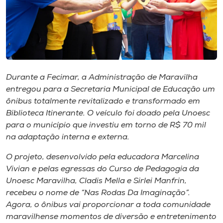
Museu
Unoesc
Store
Durante a Fecimar, a Administração de Maravilha
entregou para a Secretaria Municipal de Educação um
Selecione
ônibus totalmente revitalizado e transformado em
o idioma
Biblioteca Itinerante. O veículo foi doado pela Unoesc
para o município que investiu em torno de R$ 70 mil
na adaptação interna e externa.
A+
O projeto, desenvolvido pela educadora Marcelina
A-
Vivian e pelas egressas do Curso de Pedagogia da
Unoesc Maravilha, Cladis Mella e Sirlei Manfrin,
recebeu o nome de “Nas Rodas Da Imaginação”.
Agora, o ônibus vai proporcionar a toda comunidade
maravilhense momentos de diversão e entretenimento