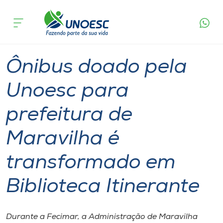
Página
O que
Ônibus doado pela Unoesc para prefeitura de
inicial
acontece
Maravilha é transformado em Biblioteca
Cursos
Itinerante
Graduação
Cultura
Maravilha
Onde estamos
Ônibus doado pela
Pesquisa
Unoesc para
prefeitura de
Atendimento ao Estudante
Maravilha é
Portal de Ensino
transformado em
A
Biblioteca Itinerante
Unoesc
Internacionalização
Durante a Fecimar, a Administração de Maravilha