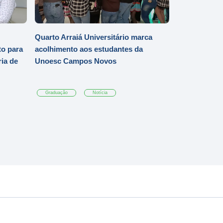
Quarto Arraiá Universitário marca
o para
acolhimento aos estudantes da
ia de
Unoesc Campos Novos
Graduação
Notícia