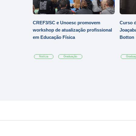
CREF3/SC e Unoesc promovem
Curso d
workshop de atualização profissional
Joaçaba
em Educação Física
Botton
Notícia
Graduação
Gradua