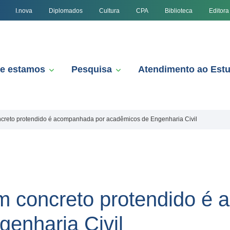
I.nova
Diplomados
Cultura
CPA
Biblioteca
Editora
e estamos
Pesquisa
Atendimento ao Est
creto protendido é acompanhada por acadêmicos de Engenharia Civil
m concreto protendido é
enharia Civil