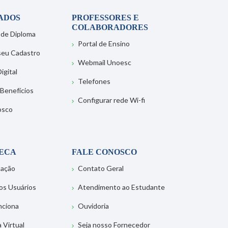
ADOS
PROFESSORES E
COLABORADORES
 de Diploma
Portal de Ensino
 seu Cadastro
Webmail Unoesc
igital
Telefones
 Benefícios
Configurar rede Wi-fi
osco
TECA
FALE CONOSCO
tação
Contato Geral
os Usuários
Atendimento ao Estudante
nciona
Ouvidoria
a Virtual
Seja nosso Fornecedor