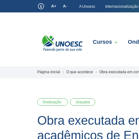
A+
A-
A Unoesc
Internacionalização
Cursos
Ond
Página inicial
O que acontece
Obra executada em con
Graduação
Joaçaba
Obra executada e
acadêmicos de Eng