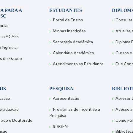
A PARA A
ESTUDANTES
DIPLOM
SC
Portal de Ensino
Consulta
bular
Minhas inscrições
Atualize
ema ACAFE
Secretaria Acadêmica
Diploma D
 ingressar
Calendário Acadêmico
Cursos e
s de Estudo
Atendimento ao Estudante
Fale Con
OS
PESQUISA
BIBLIO
uação
Apresentação
Apresen
Graduação
Programas de Incentivo à
Acesso a
Pesquisa
rado e Doutorado
Como Fu
SISGEN
nsão
Bibliotec