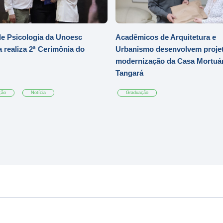
e Psicologia da Unoesc
Acadêmicos de Arquitetura e
 realiza 2ª Cerimônia do
Urbanismo desenvolvem projet
modernização da Casa Mortuár
Tangará
ção
Notícia
Graduação