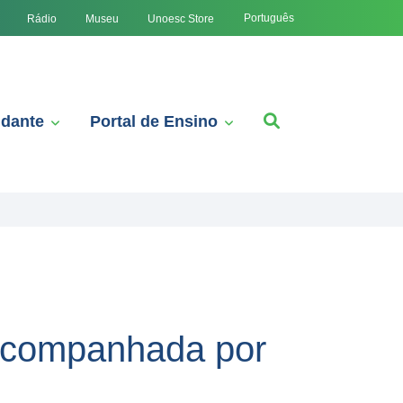
Português
Rádio
Museu
Unoesc Store
udante
Portal de Ensino
 acompanhada por