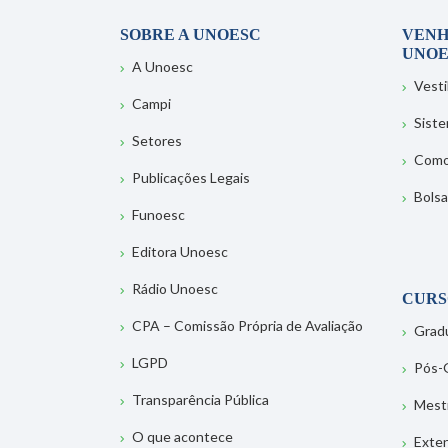
SOBRE A UNOESC
VENH
UNOE
A Unoesc
Vesti
Campi
Sist
Setores
Como
Publicações Legais
Bolsa
Funoesc
Editora Unoesc
Rádio Unoesc
CURS
CPA – Comissão Própria de Avaliação
Grad
LGPD
Pós-
Transparência Pública
Mest
O que acontece
Exte