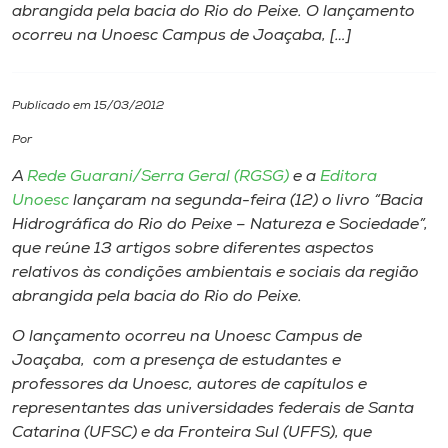
abrangida pela bacia do Rio do Peixe. O lançamento
ocorreu na Unoesc Campus de Joaçaba, […]
I.nova
Diplomados
Publicado em 15/03/2012
Por
Cultura
A
Rede Guarani/Serra Geral (RGSG)
e a
Editora
Unoesc
lançaram na segunda-feira (12) o livro “Bacia
CPA
Hidrográfica do Rio do Peixe – Natureza e Sociedade”,
que reúne 13 artigos sobre diferentes aspectos
relativos às condições ambientais e sociais da região
Biblioteca
abrangida pela bacia do Rio do Peixe.
O lançamento ocorreu na Unoesc Campus de
Editora
Joaçaba, com a presença de estudantes e
professores da Unoesc, autores de capítulos e
Rádio
representantes das universidades federais de Santa
Catarina (UFSC) e da Fronteira Sul (UFFS), que