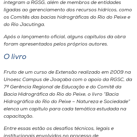
Museu
integram a RGSG, além de membros de entidades
ligadas ao gerenciamento dos recursos hídricos, como
os Comitês das bacias hidrográficas do Rio do Peixe e
Unoesc
do Rio Jacutinga.
Store
Após o lançamento oficial, alguns capítulos da obra
foram apresentados pelos próprios autores.
O livro
Selecione
o idioma
Fruto de um curso de Extensão realizado em 2009 na
Unoesc Campus de Joaçaba com o apoio da RGSC, da
7ª Gerência Regional de Educação e do Comitê da
A+
Bacia Hidrográfica do Rio do Peixe, o livro “Bacia
A-
Hidrográfica do Rio do Peixe – Natureza e Sociedade”
elenca um capítulo para cada temática estudada na
capacitação.
Entre essas estão os desafios técnicos, legais e
institucionais envolvidos no processo de