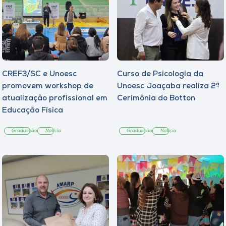
CREF3/SC e Unoesc
Curso de Psicologia da
promovem workshop de
Unoesc Joaçaba realiza 2ª
atualização profissional em
Cerimônia do Botton
Educação Física
Graduação
Notícia
Graduação
Notícia