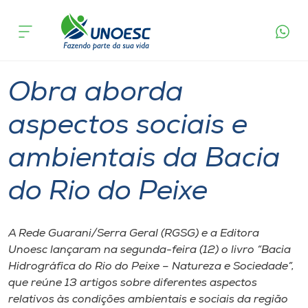
Página
O que
Obra aborda aspectos sociais e ambientais
inicial
acontece
da Bacia do Rio do Peixe
Cursos
Graduação
Joaçaba
Onde estamos
Obra aborda
Pesquisa
aspectos sociais e
ambientais da Bacia
Atendimento ao Estudante
do Rio do Peixe
Portal de Ensino
A Rede Guarani/Serra Geral (RGSG) e a Editora
A
Unoesc lançaram na segunda-feira (12) o livro “Bacia
Unoesc
Hidrográfica do Rio do Peixe – Natureza e Sociedade”,
que reúne 13 artigos sobre diferentes aspectos
Internacionalização
relativos às condições ambientais e sociais da região