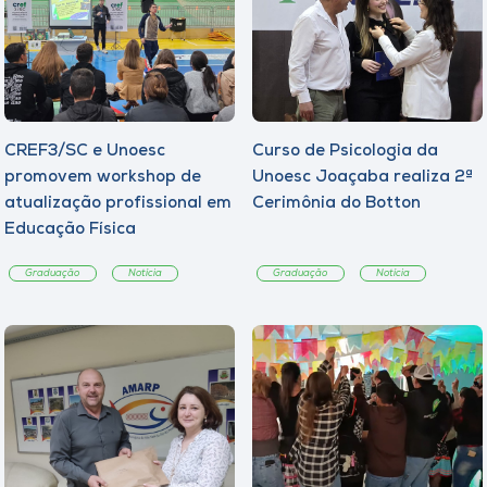
CREF3/SC e Unoesc
Curso de Psicologia da
promovem workshop de
Unoesc Joaçaba realiza 2ª
atualização profissional em
Cerimônia do Botton
Educação Física
Graduação
Notícia
Graduação
Notícia