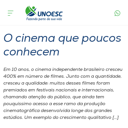
Página inicial
O que acontece
O cinema que poucos conhecem
Cursos
Graduação
Cultura
Joaçaba
Onde estamos
O cinema que poucos
Pesquisa
conhecem
Atendimento ao Estudante
Em 10 anos, o cinema independente brasileiro cresceu
400% em número de filmes. Junto com a quantidade,
Portal de Ensino
cresceu a qualidade: muitos desses filmes foram
premiados em festivais nacionais e internacionais,
chamando atenção do público, que ainda tem
A
pouquíssimo acesso a esse ramo da produção
Unoesc
cinematográfica desenvolvida longe dos grandes
estúdios. Um exemplo do crescimento qualitativo […]
Internacionalização