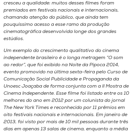
Museu
cresceu a qualidade: muitos desses filmes foram
premiados em festivais nacionais e internacionais,
chamando atenção do público, que ainda tem
Unoesc
pouquíssimo acesso a esse ramo da produção
Store
cinematográfica desenvolvida longe dos grandes
estúdios.
Um exemplo do crescimento qualitativo do cinema
Selecione
independente brasileiro é o longa metragem “O som
o idioma
ao redor”, que foi exibido na Noite da Pipoca 2014,
evento promovido na última sexta-feira pelo Curso de
Comunicação Social Publicidade e Propaganda da
Unoesc Joaçaba de forma conjunta com a II Mostra de
A+
Cinema Independente. Esse filme foi listado entre os 10
A-
melhores do ano em 2012 por um colunista do jornal
The New York Times e reconhecido por 11 prêmios em
oito festivais nacionais e internacionais. Em janeiro de
2013, foi visto por mais de 10 mil pessoas durante três
dias em apenas 13 salas de cinema, enquanto a média