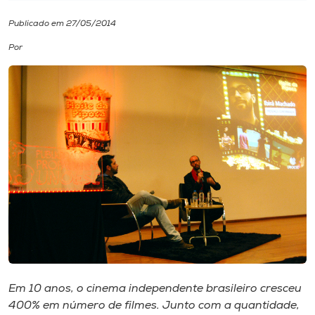
Publicado em 27/05/2014
I.nova
Por
Diplomados
Cultura
CPA
Biblioteca
Editora
Rádio
Em 10 anos, o cinema independente brasileiro cresceu
400% em número de filmes. Junto com a quantidade,