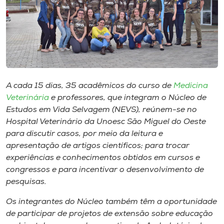
Museu
Unoesc
Store
A cada 15 dias, 35 acadêmicos do curso de
Medicina
Selecione
Veterinária
e professores, que integram o Núcleo de
o idioma
Estudos em Vida Selvagem (NEVS), reúnem-se no
Hospital Veterinário da Unoesc São Miguel do Oeste
para discutir casos, por meio da leitura e
apresentação de artigos científicos; para trocar
A+
experiências e conhecimentos obtidos em cursos e
A-
congressos e para incentivar o desenvolvimento de
pesquisas.
Os integrantes do Núcleo também têm a oportunidade
de participar de projetos de extensão sobre educação