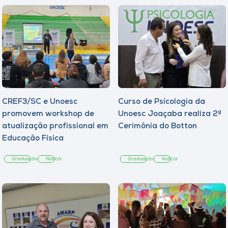
CREF3/SC e Unoesc
Curso de Psicologia da
promovem workshop de
Unoesc Joaçaba realiza 2ª
atualização profissional em
Cerimônia do Botton
Educação Física
Graduação
Notícia
Graduação
Notícia