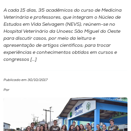
A cada 15 dias, 35 acadêmicos do curso de Medicina
I.nova
Veterinária e professores, que integram o Núcleo de
Estudos em Vida Selvagem (NEVS), reúnem-se no
Diplomados
Hospital Veterinário da Unoesc São Miguel do Oeste
para discutir casos, por meio da leitura e
apresentação de artigos científicos; para trocar
Cultura
experiências e conhecimentos obtidos em cursos e
congressos […]
CPA
Publicado em 30/10/2017
Biblioteca
Por
Editora
Rádio