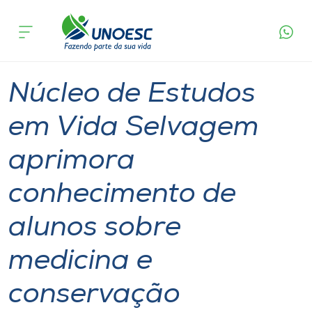
Página
O que
Núcleo de Estudos em Vida Selvagem aprimora
inicial
acontece
conhecimento de alunos sobre medicina e
Cursos
conservação
Graduação
São Miguel do Oeste
Onde estamos
Núcleo de Estudos
Pesquisa
em Vida Selvagem
aprimora
Atendimento ao Estudante
conhecimento de
Portal de Ensino
alunos sobre
A
medicina e
Unoesc
conservação
Internacionalização