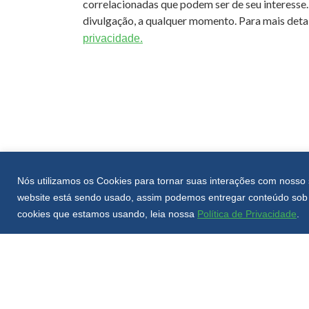
correlacionadas que podem ser de seu interesse.
divulgação, a qualquer momento. Para mais detal
privacidade.
Nós utilizamos os Cookies para tornar suas interações com nosso 
website está sendo usado, assim podemos entregar conteúdo sob 
cookies que estamos usando, leia nossa
Política de Privacidade
.
SOBRE A UNOESC
VENH
UNOE
A Unoesc
Vesti