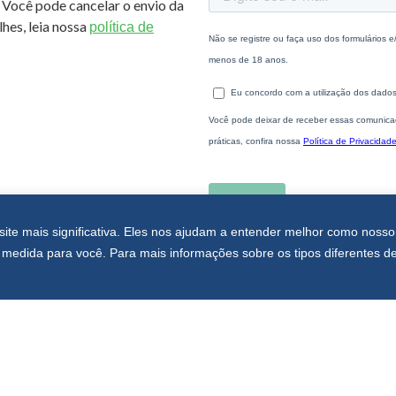
 Você pode cancelar o envio da
hes, leia nossa
política de
site mais significativa. Eles nos ajudam a entender melhor como nosso
medida para você. Para mais informações sobre os tipos diferentes d
A PARA A
ESTUDANTES
DIPLOM
SC
Portal de Ensino
Consulta
bular