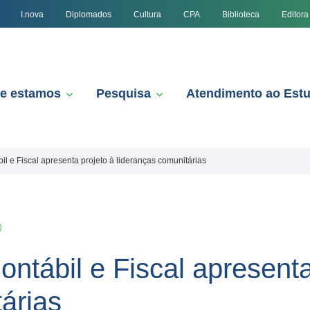
I.nova
Diplomados
Cultura
CPA
Biblioteca
Editora
e estamos
Pesquisa
Atendimento ao Est
l e Fiscal apresenta projeto à lideranças comunitárias
ntábil e Fiscal apresenta
árias