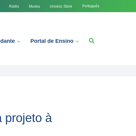
Português
Rádio
Museu
Unoesc Store
udante
Portal de Ensino
 projeto à