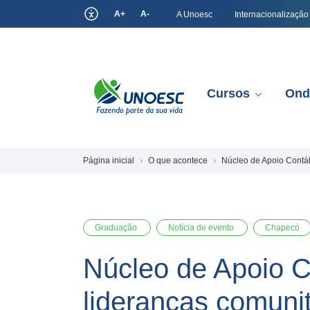
A+
A-
A Unoesc
Internacionalização
Cursos
Ond
Página inicial
O que acontece
Núcleo de Apoio Contábi
Graduação
Notícia de evento
Chapecó
Núcleo de Apoio Co
lideranças comunit