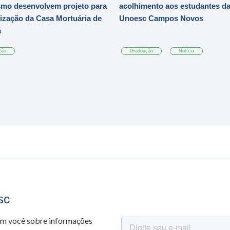
mo desenvolvem projeto para
acolhimento aos estudantes d
zação da Casa Mortuária de
Unoesc Campos Novos
á
ção
Graduação
Notícia
sc
om você sobre informações