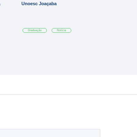
a
Unoesc Joaçaba
Graduação
Notícia