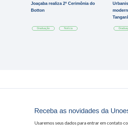
Joaçaba realiza 2ª Cerimônia do
Urbanis
Botton
moderni
Tangar
Graduação
Notícia
Gradua
Receba as novidades da Unoe
Usaremos seus dados para entrar em contato c