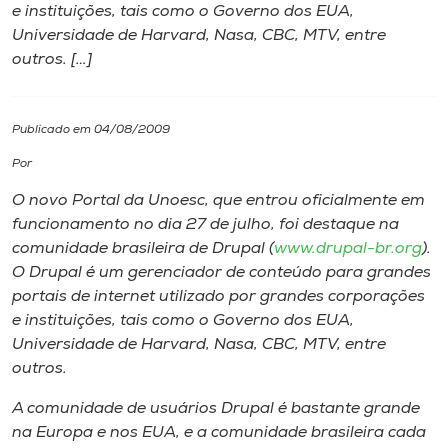
e instituições, tais como o Governo dos EUA,
Universidade de Harvard, Nasa, CBC, MTV, entre
I.nova
outros. […]
Diplomados
Publicado em 04/08/2009
Cultura
Por
O novo Portal da Unoesc, que entrou oficialmente em
CPA
funcionamento no dia 27 de julho, foi destaque na
comunidade brasileira de Drupal (
www.drupal-br.org
).
O Drupal é um gerenciador de conteúdo para grandes
Biblioteca
portais de internet utilizado por grandes corporações
e instituições, tais como o Governo dos EUA,
Editora
Universidade de Harvard, Nasa, CBC, MTV, entre
outros.
Rádio
A comunidade de usuários Drupal é bastante grande
na Europa e nos EUA, e a comunidade brasileira cada