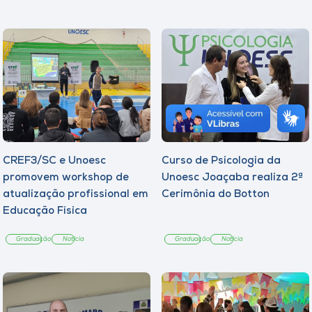
CREF3/SC e Unoesc
Curso de Psicologia da
promovem workshop de
Unoesc Joaçaba realiza 2ª
atualização profissional em
Cerimônia do Botton
Educação Física
Graduação
Notícia
Graduação
Notícia