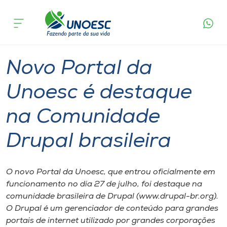
Página
O que
Novo Portal da Unoesc é destaque na
inicial
acontece
Comunidade Drupal brasileira
Cursos
Graduação
Xanxerê
Onde estamos
Novo Portal da
Pesquisa
Unoesc é destaque
na Comunidade
Atendimento ao Estudante
Drupal brasileira
Portal de Ensino
O novo Portal da Unoesc, que entrou oficialmente em
A
funcionamento no dia 27 de julho, foi destaque na
Unoesc
comunidade brasileira de Drupal (www.drupal-br.org).
O Drupal é um gerenciador de conteúdo para grandes
Internacionalização
portais de internet utilizado por grandes corporações