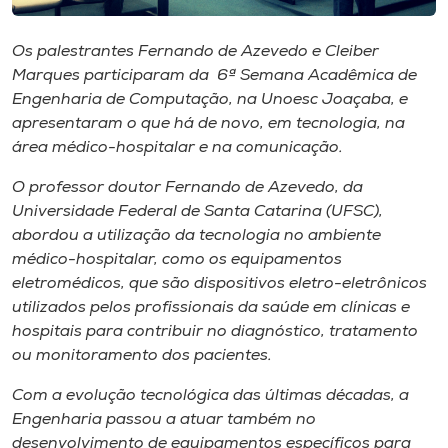
Museu
Os palestrantes Fernando de Azevedo e Cleiber
Unoesc
Marques participaram da 6ª Semana Acadêmica de
Store
Engenharia de Computação, na Unoesc Joaçaba, e
apresentaram o que há de novo, em tecnologia, na
área médico-hospitalar e na comunicação.
O professor doutor Fernando de Azevedo, da
Selecione
o idioma
Universidade Federal de Santa Catarina (UFSC),
abordou a utilização da tecnologia no ambiente
médico-hospitalar, como os equipamentos
eletromédicos, que são dispositivos eletro-eletrônicos
A+
utilizados pelos profissionais da saúde em clínicas e
A-
hospitais para contribuir no diagnóstico, tratamento
ou monitoramento dos pacientes.
Com a evolução tecnológica das últimas décadas, a
Engenharia passou a atuar também no
desenvolvimento de equipamentos específicos para