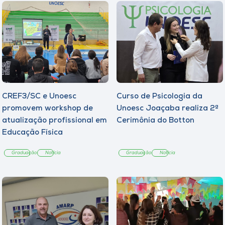
CREF3/SC e Unoesc
Curso de Psicologia da
promovem workshop de
Unoesc Joaçaba realiza 2ª
atualização profissional em
Cerimônia do Botton
Educação Física
Graduação
Notícia
Graduação
Notícia