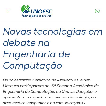
Página
O que
Novas tecnologias em debate na
inicial
acontece
Engenharia de Computação
Cursos
Graduação
Palestra
Joaçaba
Onde estamos
Novas tecnologias em
Pesquisa
debate na
Engenharia de
Atendimento ao Estudante
Computação
Portal de Ensino
Os palestrantes Fernando de Azevedo e Cleiber
A
Marques participaram da 6ª Semana Acadêmica de
Unoesc
Engenharia de Computação, na Unoesc Joaçaba, e
apresentaram o que há de novo, em tecnologia, na
Internacionalização
área médico-hospitalar e na comunicação. O