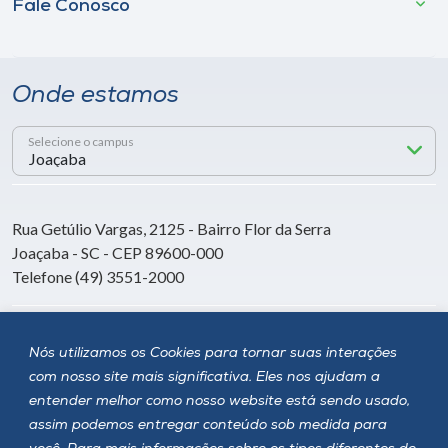
Fale Conosco
Onde estamos
Selecione o campus
Rua Getúlio Vargas, 2125 - Bairro Flor da Serra
Joaçaba - SC - CEP 89600-000
Telefone (49) 3551-2000
Siga a Unoesc
Nós utilizamos os Cookies para tornar suas interações
com nosso site mais significativa. Eles nos ajudam a
entender melhor como nosso website está sendo usado,
assim podemos entregar conteúdo sob medida para