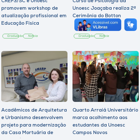
CREF3/SC e Unoesc
Curso de Psicologia da
promovem workshop de
Unoesc Joaçaba realiza 2ª
atualização profissional em
Cerimônia do Botton
Educação Física
Graduação
Notícia
Graduação
Notícia
Acadêmicos de Arquitetura
Quarto Arraiá Universitário
e Urbanismo desenvolvem
marca acolhimento aos
projeto para modernização
estudantes da Unoesc
da Casa Mortuária de
Campos Novos