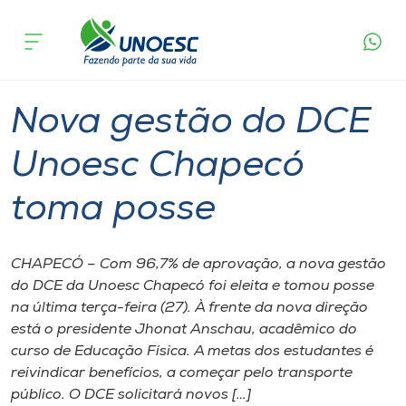
Página
O que
Nova gestão do DCE Unoesc Chapecó
inicial
acontece
toma posse
Cursos
Graduação
Chapecó
Onde estamos
Nova gestão do DCE
Pesquisa
Unoesc Chapecó
toma posse
Atendimento ao Estudante
Portal de Ensino
CHAPECÓ – Com 96,7% de aprovação, a nova gestão
do DCE da Unoesc Chapecó foi eleita e tomou posse
na última terça-feira (27). À frente da nova direção
A
está o presidente Jhonat Anschau, acadêmico do
Unoesc
curso de Educação Física. A metas dos estudantes é
reivindicar benefícios, a começar pelo transporte
Internacionalização
público. O DCE solicitará novos […]