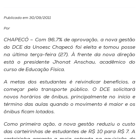
I.nova
Publicado em 30/09/2011
Por
Diplomados
CHAPECÓ – Com 96,7% de aprovação, a nova gestão
do DCE da Unoesc Chapecó foi eleita e tomou posse
Cultura
na última terça-feira (27). À frente da nova direção
está o presidente Jhonat Anschau, acadêmico do
CPA
curso de Educação Física.
A metas dos estudantes é reivindicar benefícios, a
Biblioteca
começar pelo transporte público. O DCE solicitará
novos horários de ônibus, principalmente no início e
término das aulas quando o movimento é maior e os
Editora
ônibus ficam lotados.
Rádio
Como primeira ação, a nova gestão reduziu o custo
das carteirinhas de estudantes de R$ 10 para R$ 7. A