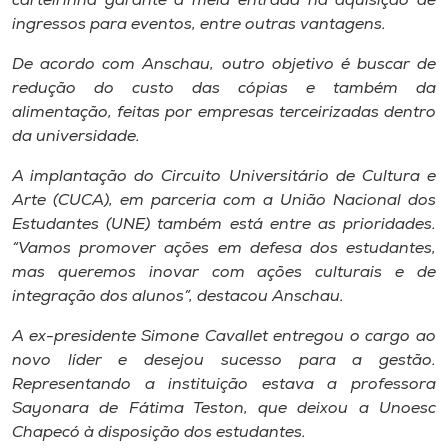
carteirinha garante a meia entrada na aquisição de
Museu
ingressos para eventos, entre outras vantagens.
De acordo com Anschau, outro objetivo é buscar de
Unoesc
redução do custo das cópias e também da
Store
alimentação, feitas por empresas terceirizadas dentro
da universidade.
A implantação do Circuito Universitário de Cultura e
Selecione
Arte (CUCA), em parceria com a União Nacional dos
o idioma
Estudantes (UNE) também está entre as prioridades.
“Vamos promover ações em defesa dos estudantes,
mas queremos inovar com ações culturais e de
A+
integração dos alunos”, destacou Anschau.
A-
A ex-presidente Simone Cavallet entregou o cargo ao
novo líder e desejou sucesso para a gestão.
Representando a instituição estava a professora
Sayonara de Fátima Teston, que deixou a Unoesc
Chapecó à disposição dos estudantes.