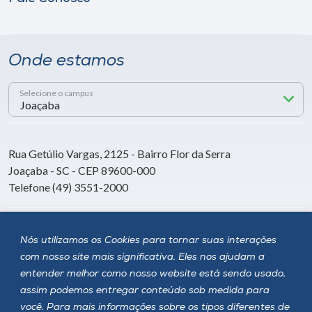
Onde estamos
Selecione o campus
Rua Getúlio Vargas, 2125 - Bairro Flor da Serra
Joaçaba - SC - CEP 89600-000
Telefone (49) 3551-2000
Siga a Unoesc
Nós utilizamos os Cookies para tornar suas interações
com nosso site mais significativa. Eles nos ajudam a
entender melhor como nosso website está sendo usado,
assim podemos entregar conteúdo sob medida para
você. Para mais informações sobre os tipos diferentes de