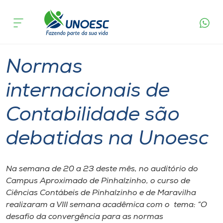
Página
O que
Normas internacionais de Contabilidade são
inicial
acontece
debatidas na Unoesc
Cursos
Graduação
Pinhalzinho
Onde estamos
Normas
Pesquisa
internacionais de
Contabilidade são
Atendimento ao Estudante
debatidas na Unoesc
Portal de Ensino
Na semana de 20 a 23 deste mês, no auditório do
A
Campus Aproximado de Pinhalzinho, o curso de
Unoesc
Ciências Contábeis de Pinhalzinho e de Maravilha
realizaram a VIII semana acadêmica com o tema: “O
Internacionalização
desafio da convergência para as normas