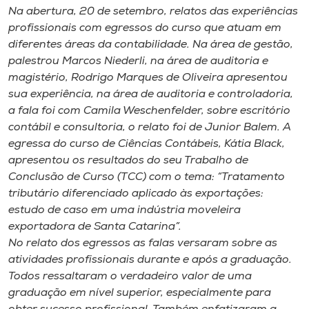
Museu
Na abertura, 20 de setembro, relatos das experiências
profissionais com egressos do curso que atuam em
diferentes áreas da contabilidade. Na área de gestão,
Unoesc
palestrou Marcos Niederli, na área de auditoria e
Store
magistério, Rodrigo Marques de Oliveira apresentou
sua experiência, na área de auditoria e controladoria,
a fala foi com Camila Weschenfelder, sobre escritório
contábil e consultoria, o relato foi de Junior Balem. A
Selecione
o idioma
egressa do curso de Ciências Contábeis, Kátia Black,
apresentou os resultados do seu Trabalho de
Conclusão de Curso (TCC) com o tema: “Tratamento
tributário diferenciado aplicado às exportações:
A+
estudo de caso em uma indústria moveleira
A-
exportadora de Santa Catarina”.
No relato dos egressos as falas versaram sobre as
atividades profissionais durante e após a graduação.
Todos ressaltaram o verdadeiro valor de uma
graduação em nível superior, especialmente para