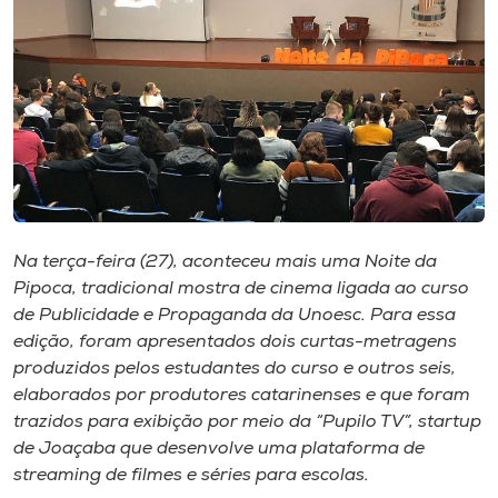
I.nova
Diplomados
Cultura
CPA
Na terça-feira (27), aconteceu mais uma Noite da
Pipoca, tradicional mostra de cinema ligada ao curso
Biblioteca
de Publicidade e Propaganda da Unoesc. Para essa
edição, foram apresentados dois curtas-metragens
produzidos pelos estudantes do curso e outros seis,
Editora
elaborados por produtores catarinenses e que foram
trazidos para exibição por meio da “Pupilo TV”, startup
Rádio
de Joaçaba que desenvolve uma plataforma de
streaming de filmes e séries para escolas.