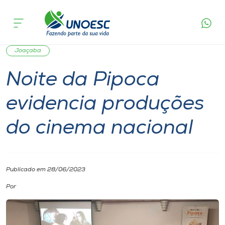
Página
O que
Noite da Pipoca evidencia produções do
inicial
acontece
cinema nacional
Cursos
Notícia de evento
Cultura
Graduação
Notícia
Onde estamos
Joaçaba
Noite da Pipoca
Pesquisa
evidencia produções
Atendimento ao Estudante
do cinema nacional
Portal de Ensino
Publicado em 28/06/2023
A
Unoesc
Por
Internacionalização