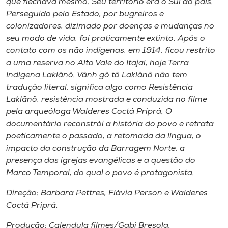
que flechava mesmo. Seu território era o Sul do país.
Perseguido pelo Estado, por bugreiros e
colonizadores, dizimado por doenças e mudanças no
seu modo de vida, foi praticamente extinto. Após o
contato com os não indígenas, em 1914, ficou restrito
a uma reserva no Alto Vale do Itajaí, hoje Terra
Indígena Laklãnõ. Vãnh gõ tõ Laklãnõ não tem
tradução literal, significa algo como Resistência
Laklãnõ, resistência mostrada e conduzida no filme
pela arqueóloga Walderes Coctá Priprá. O
documentário reconstrói a história do povo e retrata
poeticamente o passado, a retomada da língua, o
impacto da construção da Barragem Norte, a
presença das igrejas evangélicas e a questão do
Marco Temporal, do qual o povo é protagonista.
Direção: Barbara Pettres, Flávia Person e Walderes
Coctá Priprá.
Produção: Calendula filmes/Gabi Bresola.