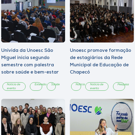
Univida da Unoesc São
Unoesc promove formação
Miguel inicia segundo
de estagiários da Rede
semestre com palestra
Municipal de Educação de
sobre saúde e bem-estar
Chapecó
Notícia de
Extensão
Saúde
Notícia
Notícia de
Pesquisa
evento
evento