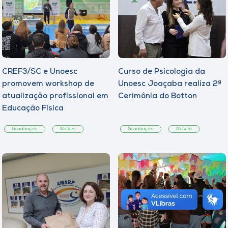
CREF3/SC e Unoesc
Curso de Psicologia da
promovem workshop de
Unoesc Joaçaba realiza 2ª
atualização profissional em
Cerimônia do Botton
Educação Física
Graduação
Notícia
Graduação
Notícia