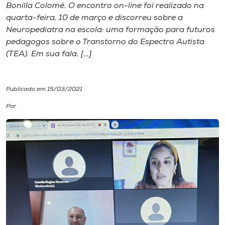
Bonilla Colomé. O encontro on-line foi realizado na
quarta-feira, 10 de março e discorreu sobre a
I.nova
Neuropediatra na escola: uma formação para futuros
pedagogos sobre o Transtorno do Espectro Autista
Diplomados
(TEA). Em sua fala, […]
Cultura
Publicado em 15/03/2021
Por
CPA
Biblioteca
Editora
Rádio