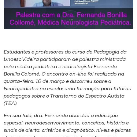
Museu
Unoesc
Store
Estudantes e professores do curso de Pedagogia da
Selecione
Unoesc Videira participaram de palestra ministrada
o idioma
pela médica pediátrica e neurologista Fernanda
Bonilla Colomé. O encontro on-line foi realizado na
quarta-feira, 10 de março e discorreu sobre a
Neuropediatra na escola: uma formação para futuros
A+
pedagogos sobre o Transtorno do Espectro Autista
A-
(TEA).
Em sua fala, dra. Fernanda abordou a educação
especial, neurodesenvolvimento, conceitos, história e
sinais de alerta, critérios e diagnóstico, níveis e pilares