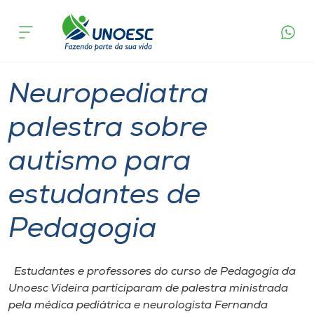
Página
O que
Neuropediatra palestra sobre autismo para
inicial
acontece
estudantes de Pedagogia
Cursos
Graduação
Videira
Onde estamos
Neuropediatra
Pesquisa
palestra sobre
autismo para
Atendimento ao Estudante
estudantes de
Portal de Ensino
Pedagogia
A
Unoesc
Estudantes e professores do curso de Pedagogia da
Unoesc Videira participaram de palestra ministrada
Internacionalização
pela médica pediátrica e neurologista Fernanda