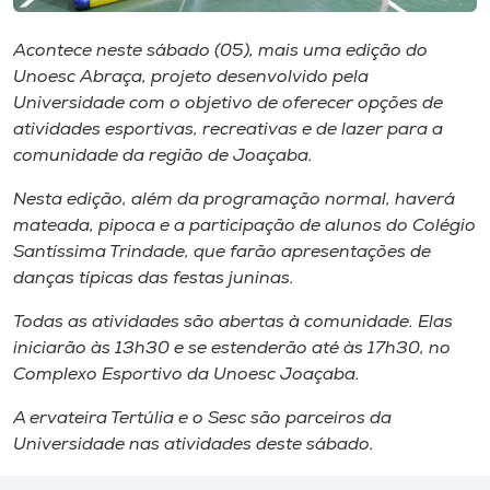
Museu
Acontece neste sábado (05), mais uma edição do
Unoesc
Unoesc Abraça, projeto desenvolvido pela
Store
Universidade com o objetivo de oferecer opções de
atividades esportivas, recreativas e de lazer para a
comunidade da região de Joaçaba.
Nesta edição, além da programação normal, haverá
Selecione
o idioma
mateada, pipoca e a participação de alunos do Colégio
Santíssima Trindade, que farão apresentações de
danças típicas das festas juninas.
Todas as atividades são abertas à comunidade. Elas
A+
iniciarão às 13h30 e se estenderão até às 17h30, no
A-
Complexo Esportivo da Unoesc Joaçaba.
A ervateira Tertúlia e o Sesc são parceiros da
Universidade nas atividades deste sábado.