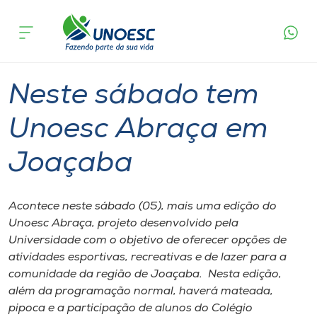
Página
O que
Neste sábado tem Unoesc Abraça em
inicial
acontece
Joaçaba
Cursos
Graduação
Esporte
Joaçaba
Onde estamos
Neste sábado tem
Pesquisa
Unoesc Abraça em
Joaçaba
Atendimento ao Estudante
Portal de Ensino
Acontece neste sábado (05), mais uma edição do
Unoesc Abraça, projeto desenvolvido pela
Universidade com o objetivo de oferecer opções de
A
atividades esportivas, recreativas e de lazer para a
Unoesc
comunidade da região de Joaçaba. Nesta edição,
além da programação normal, haverá mateada,
Internacionalização
pipoca e a participação de alunos do Colégio