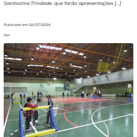
Santíssima Trindade, que farão apresentações […]
I.nova
Publicado em 02/07/2014
Diplomados
Por
Cultura
CPA
Biblioteca
Editora
Rádio