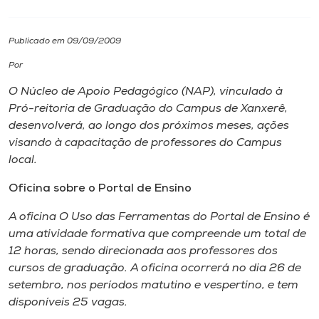
I.nova
Publicado em 09/09/2009
Por
Diplomados
O Núcleo de Apoio Pedagógico (NAP), vinculado à
Pró-reitoria de Graduação do Campus de Xanxerê,
Cultura
desenvolverá, ao longo dos próximos meses, ações
visando à capacitação de professores do Campus
CPA
local.
Oficina sobre o Portal de Ensino
Biblioteca
A oficina O Uso das Ferramentas do Portal de Ensino é
uma atividade formativa que compreende um total de
Editora
12 horas, sendo direcionada aos professores dos
cursos de graduação. A oficina ocorrerá no dia 26 de
Rádio
setembro, nos períodos matutino e vespertino, e tem
disponíveis 25 vagas.