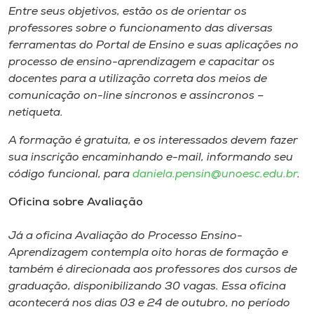
Museu
Entre seus objetivos, estão os de orientar os
professores sobre o funcionamento das diversas
ferramentas do Portal de Ensino e suas aplicações no
Unoesc
processo de ensino-aprendizagem e capacitar os
Store
docentes para a utilização correta dos meios de
comunicação
on-line
síncronos e assíncronos –
netiqueta
.
Selecione
A formação é gratuita, e os interessados devem fazer
o idioma
sua inscrição encaminhando
e-mail
, informando seu
código funcional, para
daniela.pensin@unoesc.edu.br
.
Oficina sobre Avaliação
A+
A-
Já a oficina Avaliação do Processo Ensino-
Aprendizagem contempla oito horas de formação e
também é direcionada aos professores dos cursos de
graduação, disponibilizando 30 vagas. Essa oficina
acontecerá nos dias 03 e 24 de outubro, no período