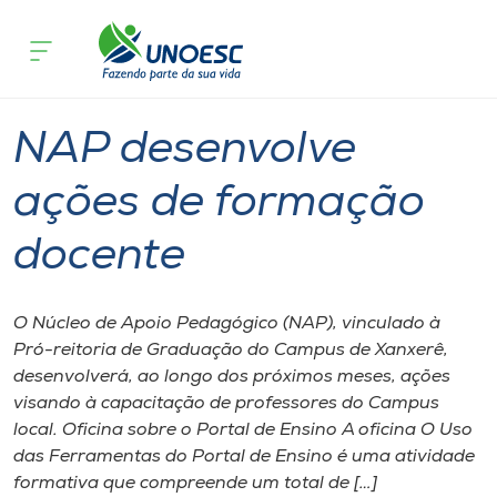
Página inicial
O que acontece
NAP desenvolve ações de formação d
Cursos
Graduação
Xanxerê
Onde estamos
NAP desenvolve
Pesquisa
ações de formação
docente
Atendimento ao Estudante
Portal de Ensino
O Núcleo de Apoio Pedagógico (NAP), vinculado à
Pró-reitoria de Graduação do Campus de Xanxerê,
desenvolverá, ao longo dos próximos meses, ações
A
visando à capacitação de professores do Campus
Unoesc
local. Oficina sobre o Portal de Ensino A oficina O Uso
das Ferramentas do Portal de Ensino é uma atividade
Internacionalização
formativa que compreende um total de […]