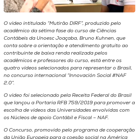
Museu
Unoesc
O vídeo intitulado “Mutirão DIRF”, produzido pelo
Store
acadêmico da sétima fase do curso de Ciências
Contábeis da Unoesc Joaçaba, Bruno Kuhnen, que
conta sobre a orientação e atendimento gratuito ao
contribuinte de baixa renda realizada pelos
Selecione
acadêmicos e professores do curso, está entre os
o idioma
quatro vídeos selecionados para representar o Brasil,
no concurso internacional “Innovación Social #NAF
2.0”.
A+
O vídeo foi selecionado pela Receita Federal do Brasil
A-
que lançou a Portaria RFB 759/2019 para promover a
escolha de vídeos das Universidades envolvidas com
os Núcleos de apoio Contábil e Fiscal – NAF.
O Concurso, promovido pelo programa de cooperação
da União Europeia para a coesão social na América