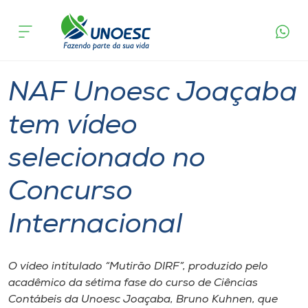
Página
O que
NAF Unoesc Joaçaba tem vídeo selecionado
inicial
acontece
no Concurso Internacional
Cursos
Graduação
Inserção Social
Joaçaba
Onde estamos
NAF Unoesc Joaçaba
Pesquisa
tem vídeo
selecionado no
Atendimento ao Estudante
Concurso
Portal de Ensino
Internacional
A
Unoesc
O vídeo intitulado “Mutirão DIRF”, produzido pelo
acadêmico da sétima fase do curso de Ciências
Internacionalização
Contábeis da Unoesc Joaçaba, Bruno Kuhnen, que