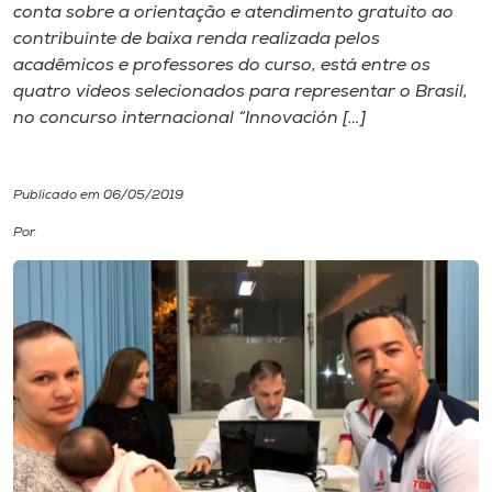
conta sobre a orientação e atendimento gratuito ao
contribuinte de baixa renda realizada pelos
I.nova
acadêmicos e professores do curso, está entre os
quatro vídeos selecionados para representar o Brasil,
Diplomados
no concurso internacional “Innovación […]
Cultura
Publicado em 06/05/2019
Por
CPA
Biblioteca
Editora
Rádio