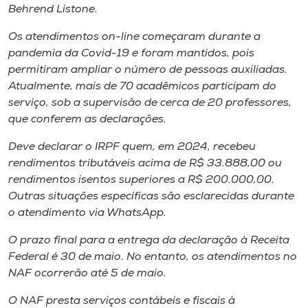
Museu
Behrend Listone.
Os atendimentos on-line começaram durante a
Unoesc
pandemia da Covid-19 e foram mantidos, pois
Store
permitiram ampliar o número de pessoas auxiliadas.
Atualmente, mais de 70 acadêmicos participam do
serviço, sob a supervisão de cerca de 20 professores,
que conferem as declarações.
Selecione
o idioma
Deve declarar o IRPF quem, em 2024, recebeu
rendimentos tributáveis acima de R$ 33.888,00 ou
rendimentos isentos superiores a R$ 200.000,00.
Outras situações específicas são esclarecidas durante
A+
o atendimento via WhatsApp.
A-
O prazo final para a entrega da declaração à Receita
Federal é 30 de maio. No entanto, os atendimentos no
NAF ocorrerão até 5 de maio.
O NAF presta serviços contábeis e fiscais à