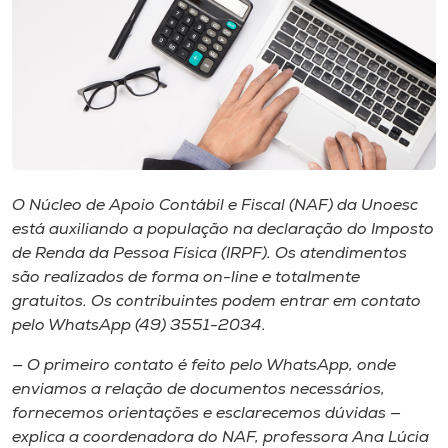
I.nova
Diplomados
Cultura
O Núcleo de Apoio Contábil e Fiscal (NAF) da Unoesc
CPA
está auxiliando a população na declaração do Imposto
de Renda da Pessoa Física (IRPF). Os atendimentos
são realizados de forma on-line e totalmente
Biblioteca
gratuitos. Os contribuintes podem entrar em contato
pelo WhatsApp (49) 3551-2034.
Editora
— O primeiro contato é feito pelo WhatsApp, onde
enviamos a relação de documentos necessários,
Rádio
fornecemos orientações e esclarecemos dúvidas —
explica a coordenadora do NAF, professora Ana Lúcia