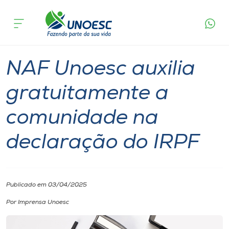
Página
O que
NAF Unoesc auxilia gratuitamente a
inicial
acontece
comunidade na declaração do IRPF
Cursos
Graduação
Onde estamos
NAF Unoesc auxilia
Pesquisa
gratuitamente a
comunidade na
Atendimento ao Estudante
declaração do IRPF
Portal de Ensino
A
Publicado em 03/04/2025
Unoesc
Por Imprensa Unoesc
Internacionalização