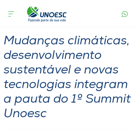
Página
O que
Mudanças climáticas, desenvolvimento
inicial
acontece
sustentável e novas tecnologias integram a
Cursos
pauta do 1º Summit Unoesc
Graduação
Onde estamos
Mudanças climáticas,
Pesquisa
desenvolvimento
sustentável e novas
Atendimento ao Estudante
tecnologias integram
Portal de Ensino
a pauta do 1º Summit
A
Unoesc
Unoesc
Internacionalização