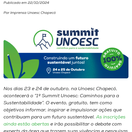
Publicado em 22/10/2024
I.nova
Por Imprensa Unoesc Chapecó
Diplomados
Cultura
CPA
Biblioteca
Nos dias 23 e 24 de outubro, na Unoesc Chapecó,
acontecerá o “1º Summit Unoesc: Caminhos para a
Editora
Sustentabilidade”. O evento, gratuito, tem como
objetivos informar, inspirar e impulsionar ações que
contribuam para um futuro sustentável.
As inscrições
Rádio
ainda estão abertas
e irão possibilitar o debate com
experts da área que trazem suas vivências e pesquisas