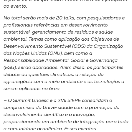
Museu
ao evento.
No total serão mais de 20 talks, com pesquisadores e
Unoesc
profissionais referências em desenvolvimento
Store
sustentável, gerenciamento de resíduos e saúde
ambiental. Temas como aplicação dos Objetivos de
Desenvolvimento Sustentável (ODS) da Organização
das Nações Unidas (ONU), bem como a
Selecione
Responsabilidade Ambiental, Social e Governança
o idioma
(ESG), serão abordados. Além disso, os participantes
debaterão questões climáticas, a relação do
agronegócio com o meio ambiente e as tecnologias a
A+
serem aplicadas na área.
A-
— O Summit Unoesc e o XVII SIEPE consolidam o
compromisso da Universidade com a promoção do
desenvolvimento científico e a inovação,
proporcionando um ambiente de integração para toda
a comunidade acadêmica. Esses eventos