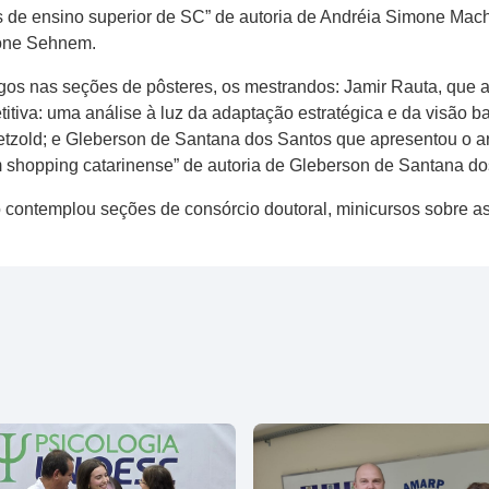
s de ensino superior de SC” de autoria de Andréia Simone Mach
imone Sehnem.
igos nas seções de pôsteres, os mestrandos: Jamir Rauta, que 
iva: uma análise à luz da adaptação estratégica e da visão b
zold; e Gleberson de Santana dos Santos que apresentou o art
 shopping catarinense” de autoria de Gleberson de Santana dos
 contemplou seções de consórcio doutoral, minicursos sobre as