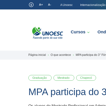
A+
A-
A Unoesc
Internacionalização
Cursos
Ond
Página inicial
O que acontece
MPA participa do 3° Fó
Graduação
Mestrado
Chapecó
MPA participa do 
Os alunos do Mestrado Profissional em Admini