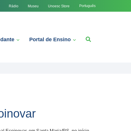
Português
Rádio
Museu
Unoesc Store
udante
Portal de Ensino
oinovar
al Ecoinovar, em Santa Maria/RS, no início