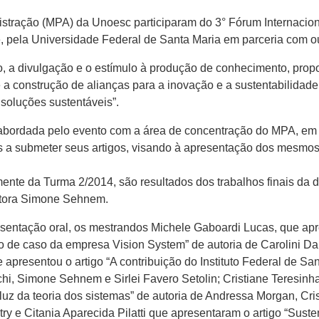
stração (MPA) da Unoesc participaram do 3° Fórum Internacion
 pela Universidade Federal de Santa Maria em parceria com out
o, a divulgação e o estímulo à produção de conhecimento, prop
e a construção de alianças para a inovação e a sustentabilidade
 soluções sustentáveis”.
a abordada pelo evento com a área de concentração do MPA, em
s a submeter seus artigos, visando à apresentação dos mesmos
mente da Turma 2/2014, são resultados dos trabalhos finais da 
outora Simone Sehnem.
entação oral, os mestrandos Michele Gaboardi Lucas, que apres
o de caso da empresa Vision System” de autoria de Carolini Da
apresentou o artigo “A contribuição do Instituto Federal de Sa
chi, Simone Sehnem e Sirlei Favero Setolin; Cristiane Teresinha
luz da teoria dos sistemas” de autoria de Andressa Morgan, Cri
 e Citania Aparecida Pilatti que apresentaram o artigo “Suste