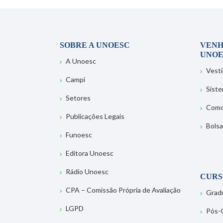
SOBRE A UNOESC
VENH
UNOE
A Unoesc
Vesti
Campi
Sist
Setores
Como
Publicações Legais
Bolsa
Funoesc
Editora Unoesc
Rádio Unoesc
CURS
CPA – Comissão Própria de Avaliação
Grad
LGPD
Pós-