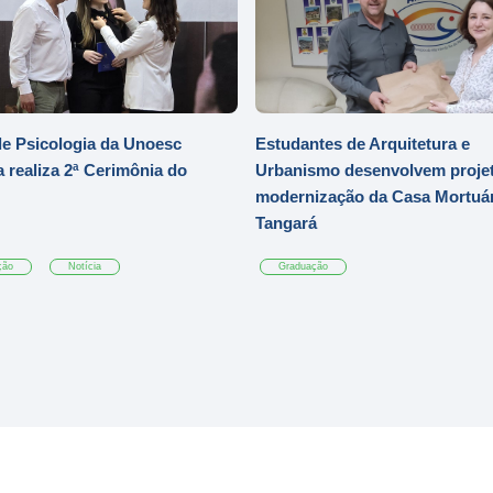
e Psicologia da Unoesc
Estudantes de Arquitetura e
 realiza 2ª Cerimônia do
Urbanismo desenvolvem projet
modernização da Casa Mortuár
Tangará
ção
Notícia
Graduação