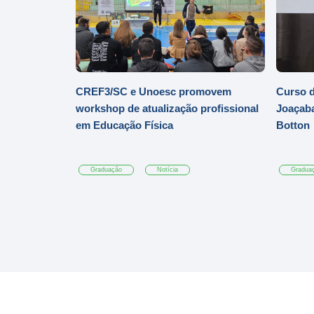
CREF3/SC e Unoesc promovem
Curso d
workshop de atualização profissional
Joaçaba
em Educação Física
Botton
Graduação
Notícia
Gradua