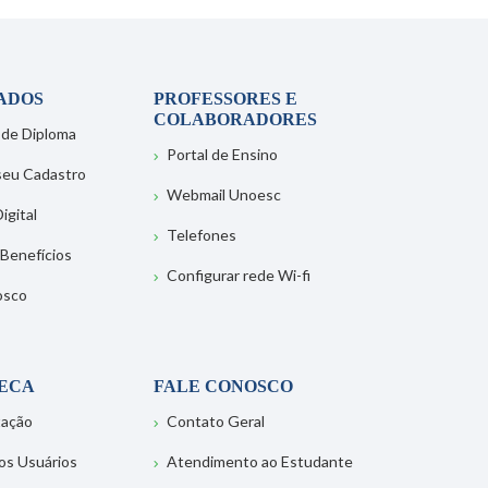
ADOS
PROFESSORES E
COLABORADORES
 de Diploma
Portal de Ensino
 seu Cadastro
Webmail Unoesc
igital
Telefones
 Benefícios
Configurar rede Wi-fi
osco
TECA
FALE CONOSCO
tação
Contato Geral
os Usuários
Atendimento ao Estudante