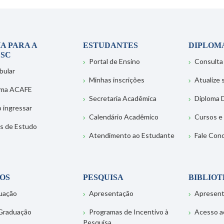
A PARA A
ESTUDANTES
DIPLOM
SC
Portal de Ensino
Consulta
bular
Minhas inscrições
Atualize
ema ACAFE
Secretaria Acadêmica
Diploma D
 ingressar
Calendário Acadêmico
Cursos e
s de Estudo
Atendimento ao Estudante
Fale Con
OS
PESQUISA
BIBLIO
uação
Apresentação
Apresen
Graduação
Programas de Incentivo à
Acesso a
Pesquisa