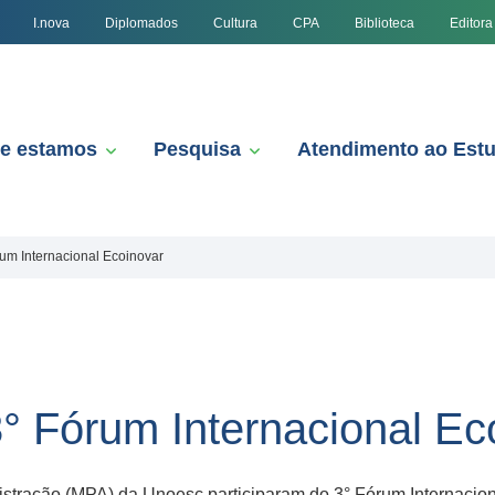
I.nova
Diplomados
Cultura
CPA
Biblioteca
Editora
e estamos
Pesquisa
Atendimento ao Est
rum Internacional Ecoinovar
3° Fórum Internacional Ec
stração (MPA) da Unoesc participaram do 3° Fórum Internacion