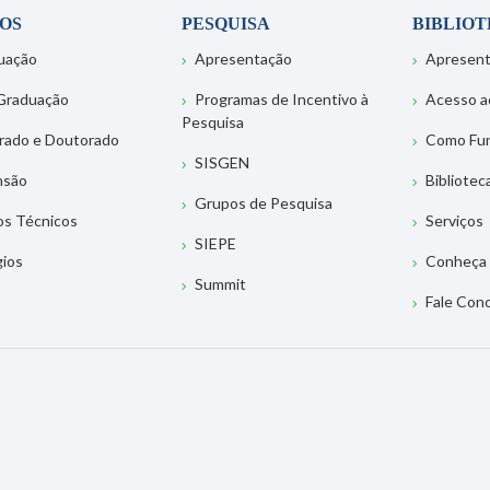
OS
PESQUISA
BIBLIO
uação
Apresentação
Apresen
Graduação
Programas de Incentivo à
Acesso a
Pesquisa
rado e Doutorado
Como Fu
SISGEN
nsão
Bibliotec
Grupos de Pesquisa
os Técnicos
Serviços
SIEPE
gios
Conheça 
Summit
Fale Con