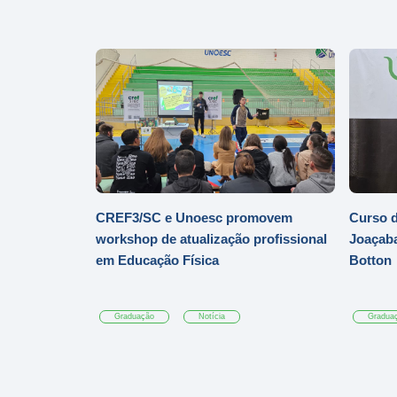
CREF3/SC e Unoesc promovem
Curso d
workshop de atualização profissional
Joaçaba
em Educação Física
Botton
Graduação
Notícia
Gradua