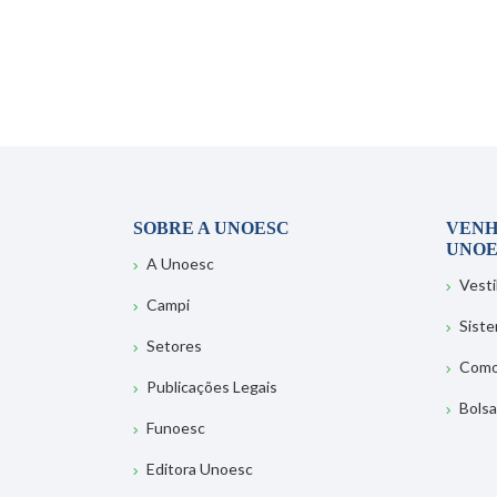
SOBRE A UNOESC
VENH
UNOE
A Unoesc
Vesti
Campi
Sist
Setores
Como
Publicações Legais
Bolsa
Funoesc
Editora Unoesc