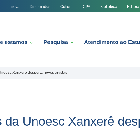
I.nova
Diplomados
Cultura
CPA
Biblioteca
Editora
e estamos
Pesquisa
Atendimento ao Est
Unoesc Xanxerê desperta novos artistas
s da Unoesc Xanxerê des