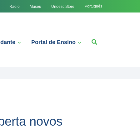
Português
Rádio
Museu
Unoesc Store
udante
Portal de Ensino
perta novos