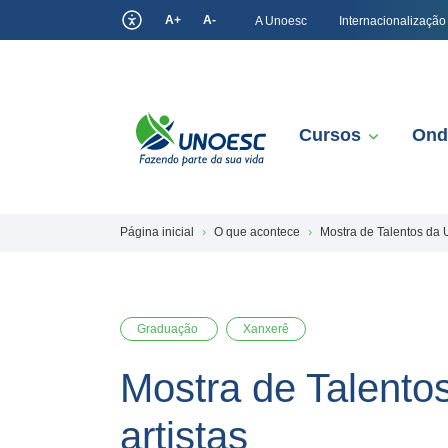
A+
A-
A Unoesc
Internacionalização
Cursos
Ond
Página inicial
O que acontece
Mostra de Talentos da 
Graduação
Xanxerê
Mostra de Talento
artistas