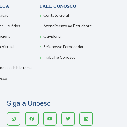
TECA
FALE CONOSCO
tação
Contato Geral
os Usuários
Atendimento ao Estudante
nciona
Ouvidoria
a Virtual
Seja nosso Fornecedor
Trabalhe Conosco
nossas bibliotecas
osco
Siga a Unoesc