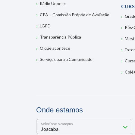
Rádio Unoesc
CURS
CPA – Comissão Própria de Avaliação
Grad
LGPD
Pós-
Transparência Pública
Mest
O que acontece
Exte
Serviços para a Comunidade
Curs
Colé
Onde estamos
Selecione o campus