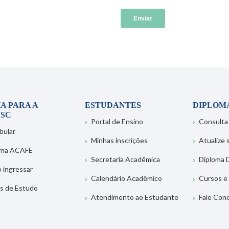
A PARA A
ESTUDANTES
DIPLOM
SC
Portal de Ensino
Consulta
bular
Minhas inscrições
Atualize
ema ACAFE
Secretaria Acadêmica
Diploma D
 ingressar
Calendário Acadêmico
Cursos e
s de Estudo
Atendimento ao Estudante
Fale Con