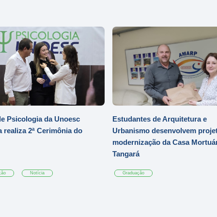
e Psicologia da Unoesc
Estudantes de Arquitetura e
 realiza 2ª Cerimônia do
Urbanismo desenvolvem projet
modernização da Casa Mortuár
Tangará
ção
Notícia
Graduação