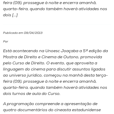
feira (09), prossegue à noite e encerra amanhã,
quarta-feira, quando também haverá atividades nos
I.nova
dois […]
Diplomados
Publicado em 09/04/2013
Cultura
Por
Está acontecendo na Unoesc Joaçaba a 5ª edição da
CPA
Mostra de Direito e Cinema de Outono, promovida
pelo Curso de Direito. O evento, que aproveita a
linguagem do cinema para discutir assuntos ligados
Biblioteca
ao universo jurídico, começou na manhã desta terça-
feira (09), prossegue à noite e encerra amanhã,
Editora
quarta-feira, quando também haverá atividades nos
dois turnos de aula do Curso.
Rádio
A programação compreende a apresentação de
quatro documentários do cineasta estadunidense