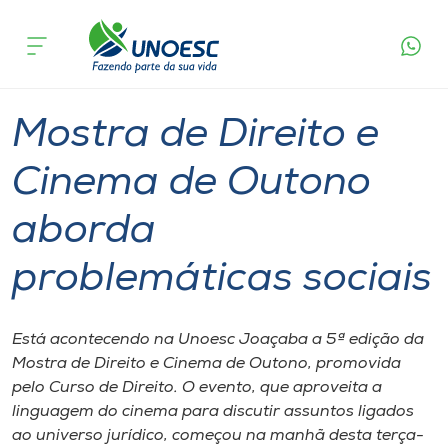
Página
O que
Mostra de Direito e Cinema de Outono
inicial
acontece
aborda problemáticas sociais
Cursos
Graduação
Joaçaba
Onde estamos
Mostra de Direito e
Pesquisa
Cinema de Outono
aborda
Atendimento ao Estudante
problemáticas sociais
Portal de Ensino
Está acontecendo na Unoesc Joaçaba a 5ª edição da
A
Mostra de Direito e Cinema de Outono, promovida
Unoesc
pelo Curso de Direito. O evento, que aproveita a
linguagem do cinema para discutir assuntos ligados
Internacionalização
ao universo jurídico, começou na manhã desta terça-