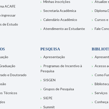
Minhas inscrições
Atualize
ema ACAFE
Secretaria Acadêmica
Diploma D
 ingressar
Calendário Acadêmico
Cursos e
s de Estudo
Atendimento ao Estudante
Fale Con
OS
PESQUISA
BIBLIO
uação
Apresentação
Apresen
Graduação
Programas de Incentivo à
Acesso a
Pesquisa
rado e Doutorado
Como Fu
SISGEN
nsão
Bibliotec
Grupos de Pesquisa
os Técnicos
Serviços
SIEPE
gios
Conheça 
Summit