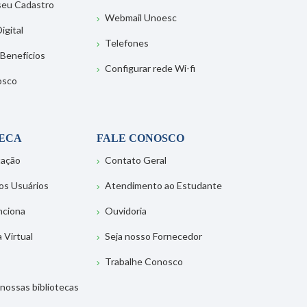
 seu Cadastro
Webmail Unoesc
igital
Telefones
 Benefícios
Configurar rede Wi-fi
osco
TECA
FALE CONOSCO
tação
Contato Geral
os Usuários
Atendimento ao Estudante
nciona
Ouvidoria
a Virtual
Seja nosso Fornecedor
Trabalhe Conosco
nossas bibliotecas