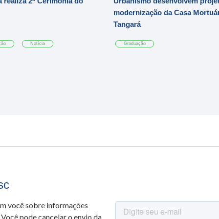
 realiza 2ª Cerimônia do
Urbanismo desenvolvem projet
modernização da Casa Mortuár
Tangará
ção
Notícia
Graduação
sc
om você sobre informações
 Você pode cancelar o envio da