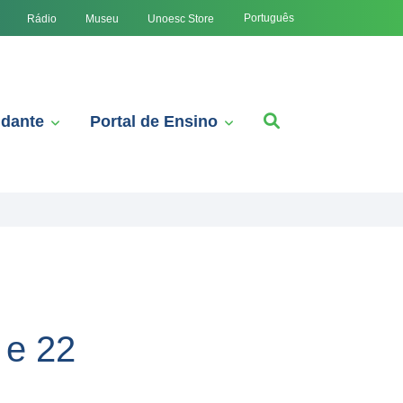
Português
Rádio
Museu
Unoesc Store
udante
Portal de Ensino
 e 22