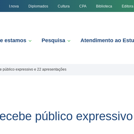
I.nova
Diplomados
Cultura
CPA
Biblioteca
Editora
e estamos
Pesquisa
Atendimento ao Est
e público expressivo e 22 apresentações
ecebe público expressivo