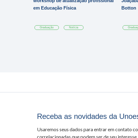
workshop de atualização profissional
Joaçaba
em Educação Física
Botton
Graduação
Notícia
Gradua
Receba as novidades da Unoe
Usaremos seus dados para entrar em contato c
correlacionadas que podem ser de seu interesse.