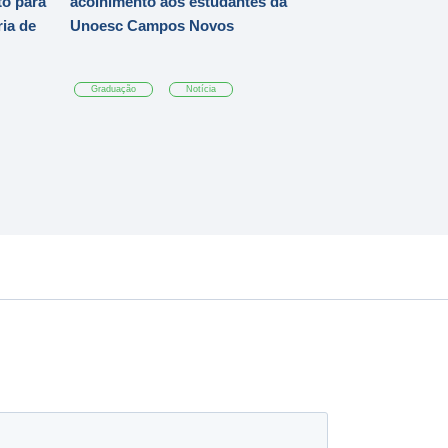
o para
acolhimento aos estudantes da
ia de
Unoesc Campos Novos
Graduação
Notícia