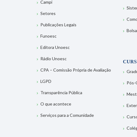
Campi
Sist
Setores
Como
Publicações Legais
Bolsa
Funoesc
Editora Unoesc
Rádio Unoesc
CURS
CPA – Comissão Própria de Avaliação
Grad
LGPD
Pós-
Transparência Pública
Mest
O que acontece
Exte
Serviços para a Comunidade
Curs
Colé