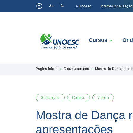
A+
A-
A Unoesc
Internacionalização
Cursos
Ond
Página inicial
O que acontece
Mostra de Dança receb
Graduação
Cultura
Videira
Mostra de Dança r
apresentações