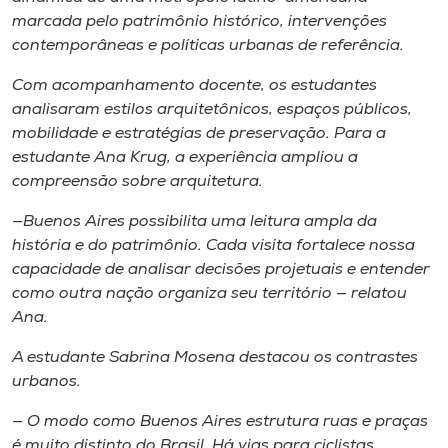
Museu
marcada pelo patrimônio histórico, intervenções
contemporâneas e políticas urbanas de referência.
Unoesc
Com acompanhamento docente, os estudantes
Store
analisaram estilos arquitetônicos, espaços públicos,
mobilidade e estratégias de preservação. Para a
estudante Ana Krug, a experiência ampliou a
compreensão sobre arquitetura.
Selecione
o idioma
—
B
uenos Aires possibilita uma leitura ampla da
história e do patrimônio. Cada visita fortalece nossa
capacidade de analisar decisões projetuais e entender
como outra nação organiza seu território — relatou
A+
Ana.
A-
A estudante Sabrina Mosena destacou os contrastes
urbanos.
—
O modo como Buenos Aires estrutura ruas e praças
é muito distinto do Brasil. Há vias para ciclistas,