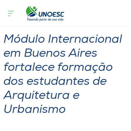
Página inicial
O que acontece
Módulo Internacional em Buenos Aires
Cursos
Notícia
Ensino
Xanxerê
Onde estamos
Módulo Internacional
Pesquisa
em Buenos Aires
fortalece formação
Atendimento ao Estudante
dos estudantes de
Portal de Ensino
Arquitetura e
A
Urbanismo
Unoesc
Internacionalização