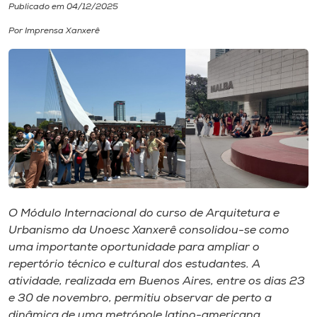
Publicado em 04/12/2025
I.nova
Por Imprensa Xanxerê
Diplomados
Cultura
CPA
Biblioteca
O Módulo Internacional do curso de Arquitetura e
Urbanismo da Unoesc Xanxerê consolidou-se como
Editora
uma importante oportunidade para ampliar o
repertório técnico e cultural dos estudantes. A
atividade, realizada em Buenos Aires, entre os dias 23
Rádio
e 30 de novembro, permitiu observar de perto a
dinâmica de uma metrópole latino-americana