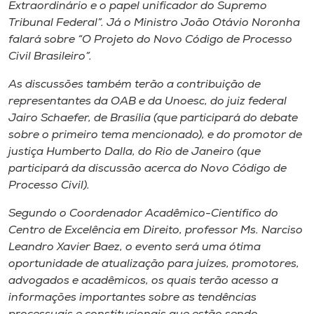
Museu
Extraordinário e o papel unificador do Supremo
Tribunal Federal”. Já o Ministro João Otávio Noronha
falará sobre “O Projeto do Novo Código de Processo
Unoesc
Civil Brasileiro”.
Store
As discussões também terão a contribuição de
representantes da OAB e da Unoesc, do juiz federal
Jairo Schaefer, de Brasília (que participará do debate
Selecione
sobre o primeiro tema mencionado), e do promotor de
o idioma
justiça Humberto Dalla, do Rio de Janeiro (que
participará da discussão acerca do Novo Código de
Processo Civil).
A+
Segundo o Coordenador Acadêmico-Científico do
A-
Centro de Excelência em Direito, professor Ms. Narciso
Leandro Xavier Baez, o evento será uma ótima
oportunidade de atualização para juízes, promotores,
advogados e acadêmicos, os quais terão acesso a
informações importantes sobre as tendências