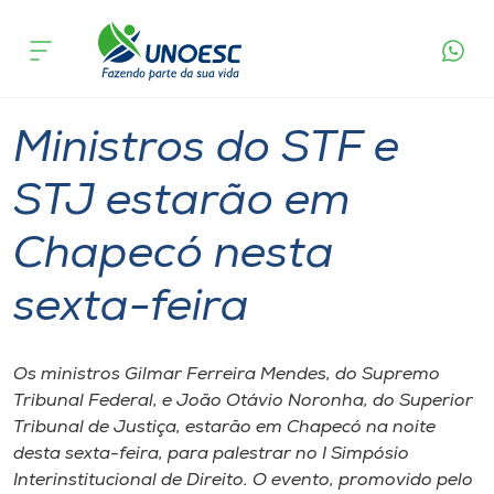
Página
O que
Ministros do STF e STJ estarão em Chapecó
inicial
acontece
nesta sexta-feira
Cursos
Graduação
Onde estamos
Ministros do STF e
Pesquisa
STJ estarão em
Chapecó nesta
Atendimento ao Estudante
sexta-feira
Portal de Ensino
Os ministros Gilmar Ferreira Mendes, do Supremo
A
Tribunal Federal, e João Otávio Noronha, do Superior
Unoesc
Tribunal de Justiça, estarão em Chapecó na noite
desta sexta-feira, para palestrar no I Simpósio
Internacionalização
Interinstitucional de Direito. O evento, promovido pelo