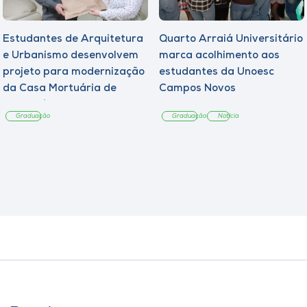
Estudantes de Arquitetura
Quarto Arraiá Universitário
e Urbanismo desenvolvem
marca acolhimento aos
projeto para modernização
estudantes da Unoesc
da Casa Mortuária de
Campos Novos
Tangará
Graduação
Graduação
Notícia