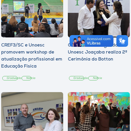
CREF3/SC e Unoesc
Curso de Psicologia da
promovem workshop de
Unoesc Joaçaba realiza 2ª
atualização profissional em
Cerimônia do Botton
Educação Física
Graduação
Notícia
Graduação
Notícia