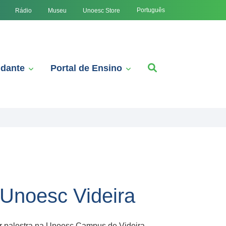
Português
Rádio
Museu
Unoesc Store
udante
Portal de Ensino
a Unoesc Videira
rar palestra na Unoesc Campus de Videira,