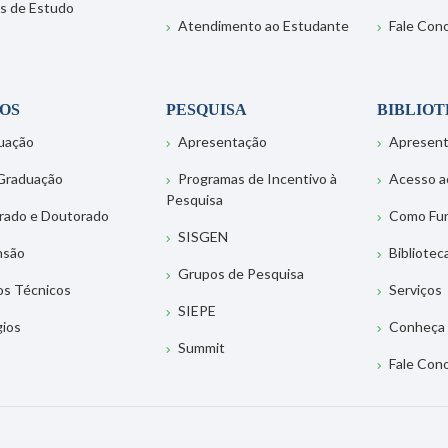
s de Estudo
Atendimento ao Estudante
Fale Con
OS
PESQUISA
BIBLIO
uação
Apresentação
Apresen
Graduação
Programas de Incentivo à
Acesso a
Pesquisa
rado e Doutorado
Como Fu
SISGEN
nsão
Bibliotec
Grupos de Pesquisa
os Técnicos
Serviços
SIEPE
gios
Conheça 
Summit
Fale Con