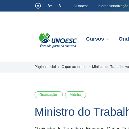
A+
A-
A Unoesc
Internacionalização
Cursos
Ond
Página inicial
O que acontece
Ministro do Trabalho va
Graduação
Videira
Ministro do Trabal
O ministro do Trabalho e Emprego, Carlos Robe