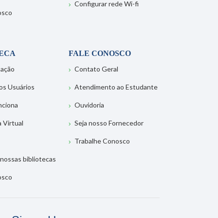
Configurar rede Wi-fi
osco
TECA
FALE CONOSCO
tação
Contato Geral
os Usuários
Atendimento ao Estudante
nciona
Ouvidoria
a Virtual
Seja nosso Fornecedor
Trabalhe Conosco
nossas bibliotecas
osco