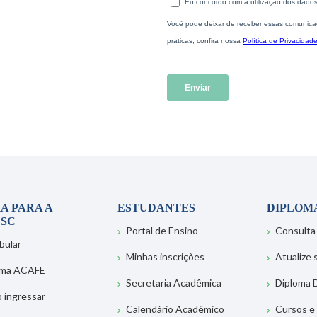
A PARA A
ESTUDANTES
DIPLOM
SC
Portal de Ensino
Consulta
bular
Minhas inscrições
Atualize
ema ACAFE
Secretaria Acadêmica
Diploma D
 ingressar
Calendário Acadêmico
Cursos e