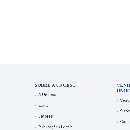
SOBRE A UNOESC
VENH
UNOE
A Unoesc
Vesti
Campi
Sist
Setores
Como
Publicações Legais