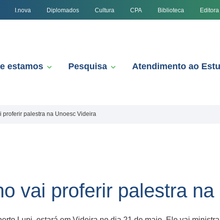
I.nova
Diplomados
Cultura
CPA
Biblioteca
Editora
e estamos
Pesquisa
Atendimento ao Est
i proferir palestra na Unoesc Videira
ho vai proferir palestra n
rto Lupi, estará em Videira no dia 21 de maio. Ele vai minist