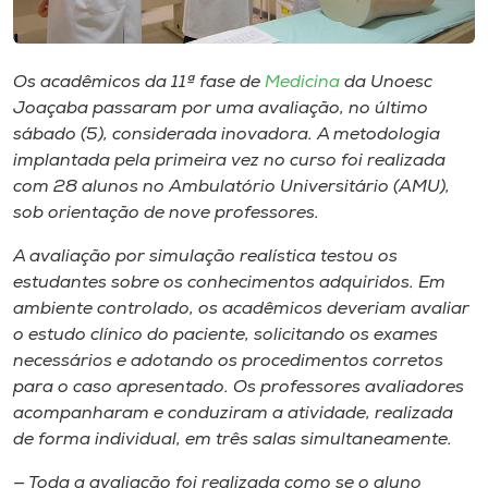
Museu
Unoesc
Os acadêmicos da 11ª fase de
Medicina
da Unoesc
Store
Joaçaba passaram por uma avaliação, no último
sábado (5), considerada inovadora. A metodologia
implantada pela primeira vez no curso foi realizada
com 28 alunos no Ambulatório Universitário (AMU),
Selecione
sob orientação de nove professores.
o idioma
A avaliação por simulação realística testou os
estudantes sobre os conhecimentos adquiridos. Em
ambiente controlado, os acadêmicos deveriam avaliar
A+
o estudo clínico do paciente, solicitando os exames
A-
necessários e adotando os procedimentos corretos
para o caso apresentado. Os professores avaliadores
acompanharam e conduziram a atividade, realizada
de forma individual, em três salas simultaneamente.
— Toda a avaliação foi realizada como se o aluno