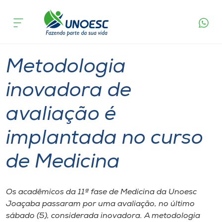
Página
O que
Metodologia inovadora de avaliação é
inicial
acontece
implantada no curso de Medicina
Cursos
Graduação
Ensino
Joaçaba
Onde estamos
Metodologia
Pesquisa
inovadora de
avaliação é
Atendimento ao Estudante
implantada no curso
Portal de Ensino
de Medicina
A
Unoesc
Os acadêmicos da 11ª fase de Medicina da Unoesc
Joaçaba passaram por uma avaliação, no último
Internacionalização
sábado (5), considerada inovadora. A metodologia