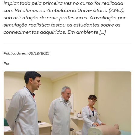
implantada pela primeira vez no curso foi realizada
com 28 alunos no Ambulatório Universitário (AMU),
I.nova
sob orientação de nove professores. A avaliação por
simulação realística testou os estudantes sobre os
Diplomados
conhecimentos adquiridos. Em ambiente […]
Cultura
Publicado em 08/12/2015
Por
CPA
Biblioteca
Editora
Rádio