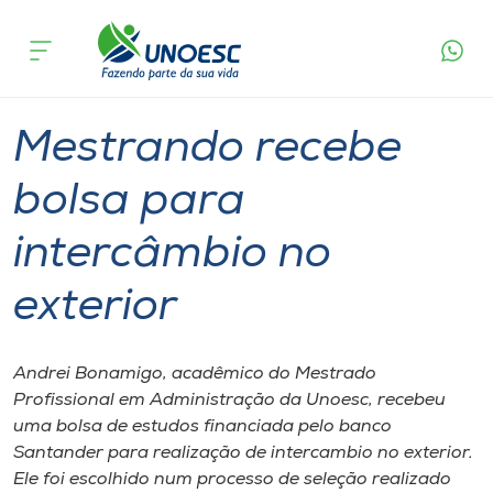
Página
O que
Mestrando recebe bolsa para intercâmbio
inicial
acontece
no exterior
Cursos
Graduação
Onde estamos
Mestrando recebe
Pesquisa
bolsa para
intercâmbio no
Atendimento ao Estudante
exterior
Portal de Ensino
Andrei Bonamigo, acadêmico do Mestrado
A
Profissional em Administração da Unoesc, recebeu
Unoesc
uma bolsa de estudos financiada pelo banco
Santander para realização de intercambio no exterior.
Internacionalização
Ele foi escolhido num processo de seleção realizado