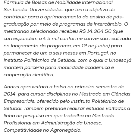
Museu
Fórmula de Bolsas de Mobilidade Internacional
Santander Universidades, que tem o objetivo de
contribuir para o aprimoramento do ensino de pós-
Unoesc
graduação por meio de programas de intercâmbio. O
Store
mestrando selecionado recebeu R$ 14.304,50 (que
correspondem a € 5 mil conforme conversão realizada
no lançamento do programa, em 12 de junho) para
permanecer de um a seis meses em Portugal, no
Selecione
Instituto Politécnico de Setúbal, com o qual a Unoesc já
o idioma
mantém parceria para mobilidade acadêmica e
cooperação científica.
Andrei aproveitará a bolsa no primeiro semestre de
A+
2014, para cursar disciplinas no Mestrado em Ciências
A-
Empresariais, oferecido pelo Instituto Politécnico de
Setúbal. Também pretende realizar estudos voltados à
linha de pesquisa em que trabalha no Mestrado
Profissional em Administração da Unoesc,
Competitividade no Agronegócio.