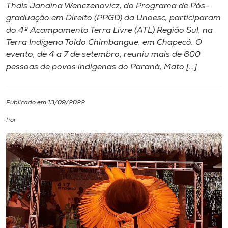
Thaís Janaina Wenczenovicz, do Programa de Pós-
graduação em Direito (PPGD) da Unoesc, participaram
I.nova
do 4º Acampamento Terra Livre (ATL) Região Sul, na
Terra Indígena Toldo Chimbangue, em Chapecó. O
Diplomados
evento, de 4 a 7 de setembro, reuniu mais de 600
pessoas de povos indígenas do Paraná, Mato […]
Cultura
Publicado em 13/09/2022
CPA
Por
Biblioteca
Editora
Rádio