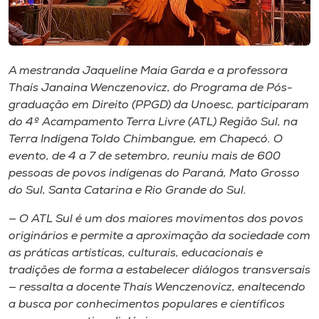
Museu
Unoesc
Store
A mestranda Jaqueline Maia Garda e a professora
Thaís Janaina Wenczenovicz, do Programa de Pós-
graduação em Direito (PPGD) da Unoesc, participaram
do 4º Acampamento Terra Livre (ATL) Região Sul, na
Selecione
Terra Indígena Toldo Chimbangue, em Chapecó. O
o idioma
evento, de 4 a 7 de setembro, reuniu mais de 600
pessoas de povos indígenas do Paraná, Mato Grosso
do Sul, Santa Catarina e Rio Grande do Sul.
A+
— O ATL Sul é um dos maiores movimentos dos povos
A-
originários e permite a aproximação da sociedade com
as práticas artísticas, culturais, educacionais e
tradições de forma a estabelecer diálogos transversais
— ressalta a docente Thaís Wenczenovicz, enaltecendo
a busca por conhecimentos populares e científicos