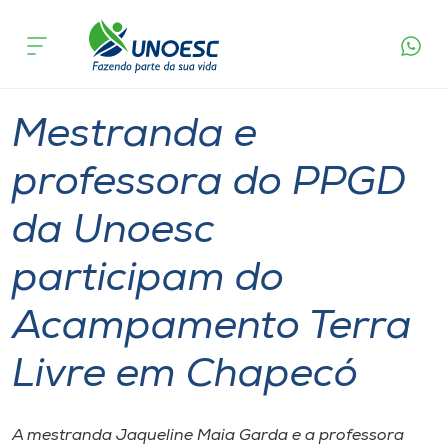
Página
O que
Mestranda e professora do PPGD da Unoesc
inicial
acontece
participam do Acampamento Terra Livre em
Cursos
Chapecó
Graduação
Geral
Chapecó
Onde estamos
Mestranda e
Pesquisa
professora do PPGD
da Unoesc
Atendimento ao Estudante
participam do
Portal de Ensino
Acampamento Terra
A
Livre em Chapecó
Unoesc
Internacionalização
A mestranda Jaqueline Maia Garda e a professora