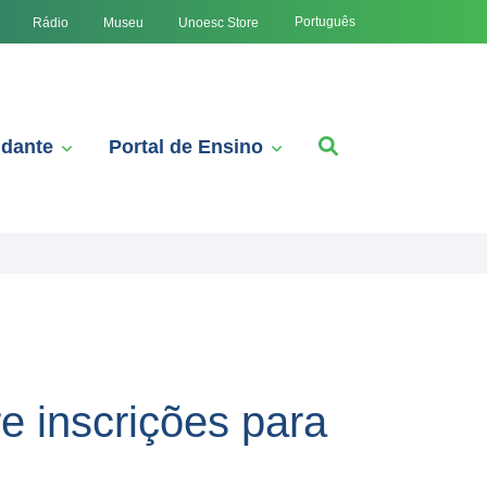
Português
Rádio
Museu
Unoesc Store
udante
Portal de Ensino
e inscrições para