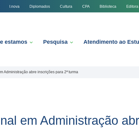
I.nova
Diplomados
Cultura
CPA
Biblioteca
Editora
e estamos
Pesquisa
Atendimento ao Est
em Administração abre inscrições para 2ª turma
onal em Administração abr