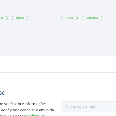
ção
Notícia
Notícia
Graduação
sc
om você sobre informações
 Você pode cancelar o envio da
hes, leia nossa