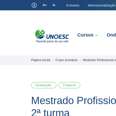
A+
A-
A Unoesc
Internacionalização
Cursos
Ond
Página inicial
O que acontece
Mestrado Profissional 
Graduação
Chapecó
Mestrado Profissi
2ª turma