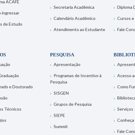
ema ACAFE
Secretaria Acadêmica
Diploma D
 ingressar
Calendário Acadêmico
Cursos e
s de Estudo
Atendimento ao Estudante
Fale Con
OS
PESQUISA
BIBLIO
uação
Apresentação
Apresen
Graduação
Programas de Incentivo à
Acesso a
Pesquisa
rado e Doutorado
Como Fu
SISGEN
nsão
Bibliotec
Grupos de Pesquisa
os Técnicos
Serviços
SIEPE
gios
Conheça 
Summit
Fale Con