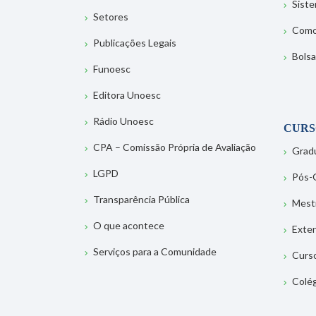
Sist
Setores
Como
Publicações Legais
Bolsa
Funoesc
Editora Unoesc
Rádio Unoesc
CURS
CPA – Comissão Própria de Avaliação
Grad
LGPD
Pós-
Transparência Pública
Mest
O que acontece
Exte
Serviços para a Comunidade
Curs
Colé