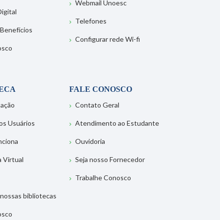
Webmail Unoesc
igital
Telefones
 Benefícios
Configurar rede Wi-fi
osco
TECA
FALE CONOSCO
tação
Contato Geral
os Usuários
Atendimento ao Estudante
nciona
Ouvidoria
a Virtual
Seja nosso Fornecedor
Trabalhe Conosco
nossas bibliotecas
osco