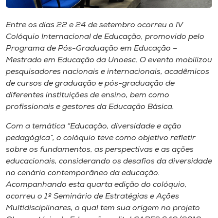
Museu
Entre os dias 22 e 24 de setembro ocorreu o IV
Unoesc
Colóquio Internacional de Educação, promovido pelo
Store
Programa de Pós-Graduação em Educação –
Mestrado em Educação da Unoesc. O evento mobilizou
pesquisadores nacionais e internacionais, acadêmicos
de cursos de graduação e pós-graduação de
Selecione
diferentes instituições de ensino, bem como
o idioma
profissionais e gestores da Educação Básica.
Com a temática “Educação, diversidade e ação
pedagógica”, o colóquio teve como objetivo refletir
A+
sobre os fundamentos, as perspectivas e as ações
A-
educacionais, considerando os desafios da diversidade
no cenário contemporâneo da educação.
Acompanhando esta quarta edição do colóquio,
ocorreu o 1º Seminário de Estratégias e Ações
Multidisciplinares, o qual tem sua origem no projeto