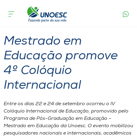
Página
O que
Mestrado em Educação promove 4º
inicial
acontece
Colóquio Internacional
Cursos
Graduação
Mestrado
Joaçaba
Onde estamos
Mestrado em
Pesquisa
Educação promove
4º Colóquio
Atendimento ao Estudante
Internacional
Portal de Ensino
Entre os dias 22 e 24 de setembro ocorreu o IV
A
Colóquio Internacional de Educação, promovido pelo
Unoesc
Programa de Pós-Graduação em Educação –
Mestrado em Educação da Unoesc. O evento mobilizou
Internacionalização
pesquisadores nacionais e internacionais, acadêmicos