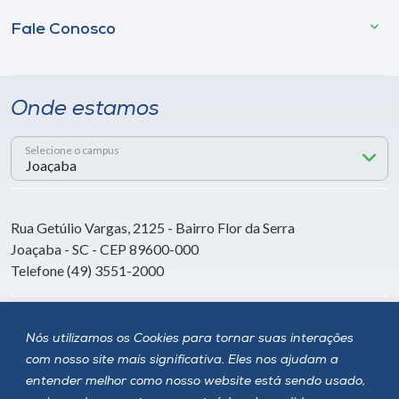
Fale Conosco
Onde estamos
Selecione o campus
Rua Getúlio Vargas, 2125 - Bairro Flor da Serra
Joaçaba - SC - CEP 89600-000
Telefone (49) 3551-2000
Siga a Unoesc
Nós utilizamos os Cookies para tornar suas interações
com nosso site mais significativa. Eles nos ajudam a
entender melhor como nosso website está sendo usado,