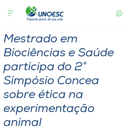
Página
O que
Mestrado em Biociências e Saúde participa do 2°
inicial
acontece
Simpósio Concea sobre ética na experimentação
Cursos
animal
Graduação
Pesquisa
Mestrado
Joaçaba
Onde estamos
Mestrado em
Pesquisa
Biociências e Saúde
participa do 2°
Atendimento ao Estudante
Simpósio Concea
Portal de Ensino
sobre ética na
A
experimentação
Unoesc
animal
Internacionalização