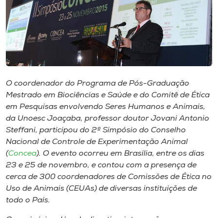
Museu
Unoesc
Store
O coordenador do Programa de Pós-Graduação
Selecione
Mestrado em Biociências e Saúde e do Comitê de Ética
o idioma
em Pesquisas envolvendo Seres Humanos e Animais,
da Unoesc Joaçaba, professor doutor Jovani Antonio
Steffani, participou do 2º Simpósio do Conselho
Nacional de Controle de Experimentação Animal
A+
(
Concea
). O evento ocorreu em Brasília, entre os dias
A-
23 e 25 de novembro, e contou com a presença de
cerca de 300 coordenadores de Comissões de Ética no
Uso de Animais (CEUAs) de diversas instituições de
todo o País.