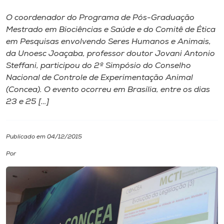
O coordenador do Programa de Pós-Graduação
I.nova
Mestrado em Biociências e Saúde e do Comitê de Ética
em Pesquisas envolvendo Seres Humanos e Animais,
Diplomados
da Unoesc Joaçaba, professor doutor Jovani Antonio
Steffani, participou do 2º Simpósio do Conselho
Nacional de Controle de Experimentação Animal
Cultura
(Concea). O evento ocorreu em Brasília, entre os dias
23 e 25 […]
CPA
Publicado em 04/12/2015
Biblioteca
Por
Editora
Rádio