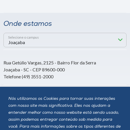
Onde estamos
Selecione o campus
Rua Getúlio Vargas, 2125 - Bairro Flor da Serra
Joaçaba - SC - CEP 89600-000
Telefone (49) 3551-2000
Siga a Unoesc
Nós utilizamos os Cookies para tornar suas interações
com nosso site mais significativa. Eles nos ajudam a
entender melhor como nosso website está sendo usado,
assim podemos entregar conteúdo sob medida para
você. Para mais informações sobre os tipos diferentes de