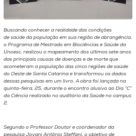
Museu
Unoesc
Store
Buscando conhecer a realidade das condições
de saúde da população em sua região de abrangência,
o Programa de Mestrado em Biociências e Saúde da
Unoesc, realizou o mapeamento dos últimos sete anos
Selecione
das principais causas de doenças e de morte que
o idioma
acometeram a população das cinco regiões de saúde
do Oeste de Santa Catarina e transformou os dados
dessas pesquisas em um livro. A obra foi lançada na
quinta-feira, 25, durante o encontro alusivo ao Dia “C”
A+
da Ciência realizado no auditório da Saúde no
campus
A-
2.
Segundo o Professor Doutor e coordenador da
pesquisa Jovani Antônio Steffani, o objetivo de