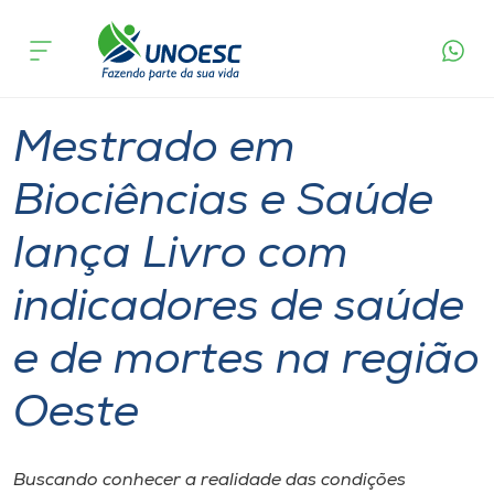
Página
O que
Mestrado em Biociências e Saúde lança Livro
inicial
acontece
com indicadores de saúde e de mortes na região
Cursos
Oeste
Graduação
Extensão
Joaçaba
Onde estamos
Mestrado em
Pesquisa
Biociências e Saúde
lança Livro com
Atendimento ao Estudante
indicadores de saúde
Portal de Ensino
e de mortes na região
A
Oeste
Unoesc
Internacionalização
Buscando conhecer a realidade das condições