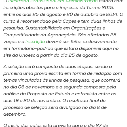
O
Mestrado Profissional em Administração
estará com
Museu
inscrições abertas para o ingresso da Turma 2015,
entre os dias 25 de agosto e 20 de outubro de 2014. O
Unoesc
curso é recomendado pela Capes e tem duas linhas de
Store
pesquisa: Sustentabilidade em Organizações e
Competitividade do Agronegócio. São ofertadas 25
vagas e a
inscrição
deverá ser feita, exclusivamente,
em formulário-padrão que estará disponível aqui no
Selecione
site da Unoesc a partir do dia 25 de agosto.
o idioma
A seleção será composta de duas etapas, sendo a
primeira uma prova escrita em forma de redação com
temas vinculados às linhas de pesquisa, que ocorrerá
A+
no dia 06 de novembro e a segunda composta pela
A-
análise da Proposta de Estudo e entrevista entre os
dias 19 e 20 de novembro. O resultado final do
processo de seleção será divulgado no dia 2 de
dezembro.
O início das aulas está previsto para o dia 27 de