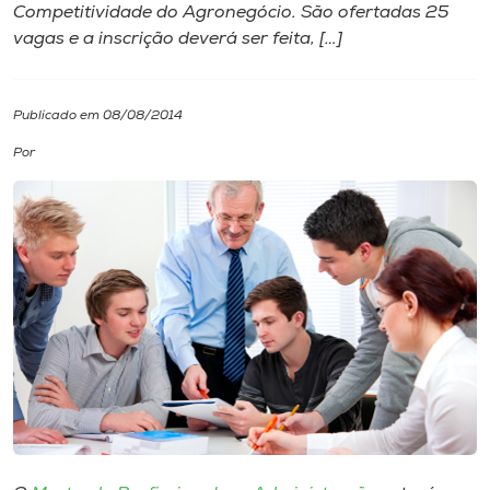
Competitividade do Agronegócio. São ofertadas 25
vagas e a inscrição deverá ser feita, […]
I.nova
Diplomados
Publicado em 08/08/2014
Por
Cultura
CPA
Biblioteca
Editora
Rádio