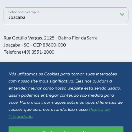
Selecione o campus
Rua Getúlio Vargas, 2125 - Bairro Flor da Serra
Joaçaba - SC - CEP 89600-000
Telefone (49) 3551-2000
Siga a Unoesc
Nós utilizamos os Cookies para tornar suas interações
com nosso site mais significativa. Eles nos ajudam a
entender melhor como nosso website está sendo usado,
assim podemos entregar conteúdo sob medida para
você. Para mais informações sobre os tipos diferentes de
cookies que estamos usando, leia nossa
Política de
Privacidade
.