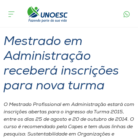
Página
O que
Mestrado em Administração receberá
inicial
acontece
inscrições para nova turma
Cursos
Graduação
Mestrado
Chapecó
Onde estamos
Mestrado em
Pesquisa
Administração
receberá inscrições
Atendimento ao Estudante
para nova turma
Portal de Ensino
O Mestrado Profissional em Administração estará com
A
inscrições abertas para o ingresso da Turma 2015,
Unoesc
entre os dias 25 de agosto e 20 de outubro de 2014. O
curso é recomendado pela Capes e tem duas linhas de
Internacionalização
pesquisa: Sustentabilidade em Organizações e