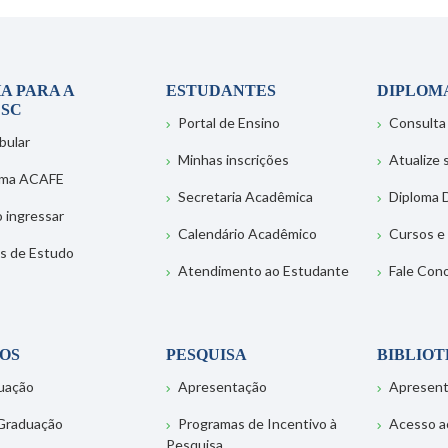
A PARA A
ESTUDANTES
DIPLOM
SC
Portal de Ensino
Consulta
bular
Minhas inscrições
Atualize
ema ACAFE
Secretaria Acadêmica
Diploma D
 ingressar
Calendário Acadêmico
Cursos e
s de Estudo
Atendimento ao Estudante
Fale Con
OS
PESQUISA
BIBLIO
uação
Apresentação
Apresen
Graduação
Programas de Incentivo à
Acesso a
Pesquisa