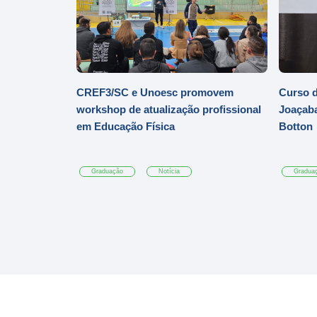
CREF3/SC e Unoesc promovem
Curso d
workshop de atualização profissional
Joaçaba
em Educação Física
Botton
Graduação
Notícia
Gradua