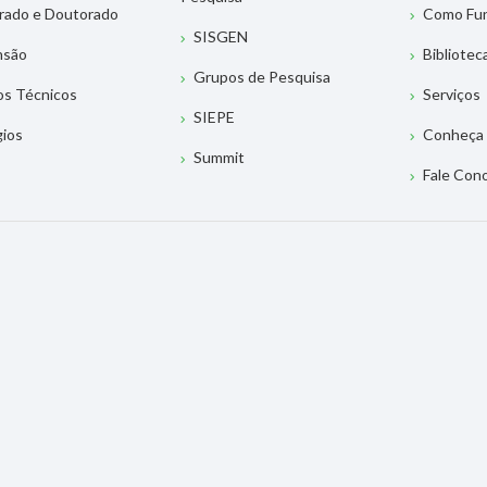
rado e Doutorado
Como Fu
SISGEN
nsão
Bibliotec
Grupos de Pesquisa
os Técnicos
Serviços
SIEPE
gios
Conheça 
Summit
Fale Con