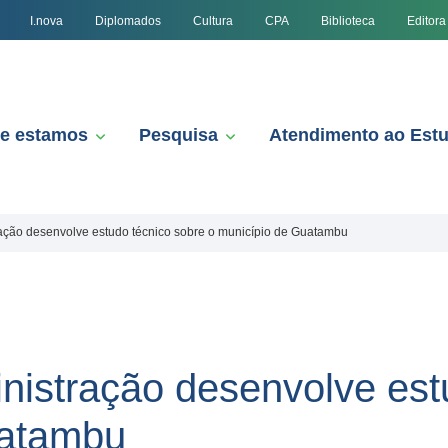
I.nova
Diplomados
Cultura
CPA
Biblioteca
Editora
e estamos
Pesquisa
Atendimento ao Est
ação desenvolve estudo técnico sobre o município de Guatambu
istração desenvolve est
uatambu