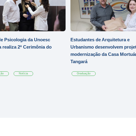
e Psicologia da Unoesc
Estudantes de Arquitetura e
 realiza 2ª Cerimônia do
Urbanismo desenvolvem projet
modernização da Casa Mortuár
Tangará
ção
Notícia
Graduação