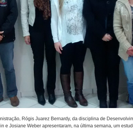
nistração, Rógis Juarez Bernardy, da disciplina de Desenvolv
in e Josiane Weber apresentaram, na última semana, um estud