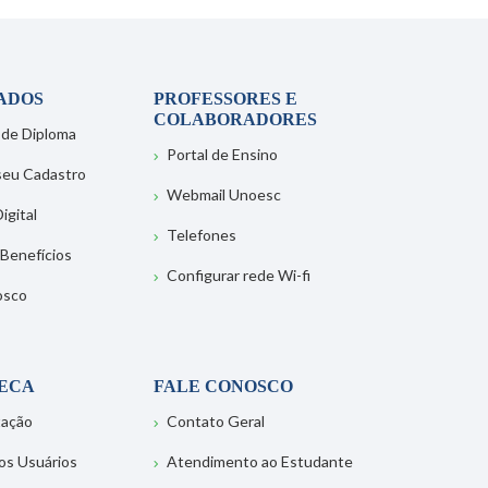
ADOS
PROFESSORES E
COLABORADORES
 de Diploma
Portal de Ensino
 seu Cadastro
Webmail Unoesc
igital
Telefones
 Benefícios
Configurar rede Wi-fi
osco
TECA
FALE CONOSCO
tação
Contato Geral
os Usuários
Atendimento ao Estudante