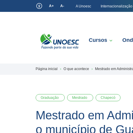
A+
A-
A Unoesc
Internacionalização
Cursos
Ond
Página inicial
O que acontece
Mestrado em Administr
Graduação
Mestrado
Chapecó
Mestrado em Admin
o município de G