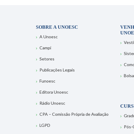
SOBRE A UNOESC
VENH
UNOE
A Unoesc
Vesti
Campi
Sist
Setores
Como
Publicações Legais
Bolsa
Funoesc
Editora Unoesc
Rádio Unoesc
CURS
CPA – Comissão Própria de Avaliação
Grad
LGPD
Pós-