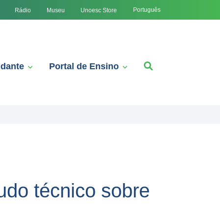
Português
Rádio
Museu
Unoesc Store
udante
Portal de Ensino
udo técnico sobre