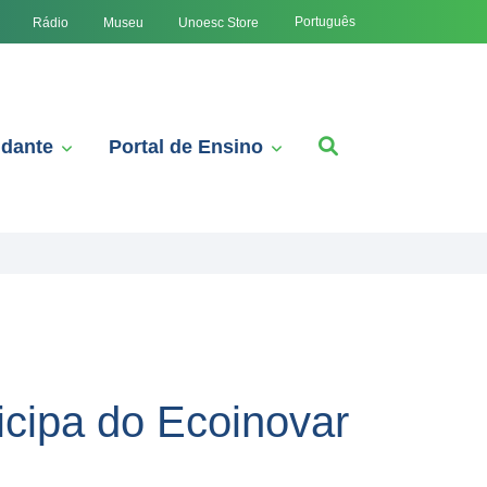
Português
Rádio
Museu
Unoesc Store
udante
Portal de Ensino
cipa do Ecoinovar