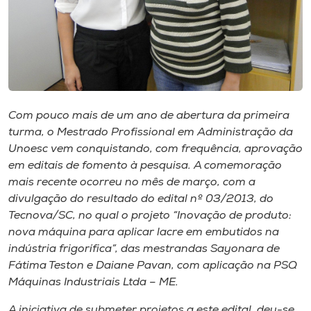
Museu
Unoesc
Store
Com pouco mais de um ano de abertura da primeira
turma, o Mestrado Profissional em Administração da
Selecione
o idioma
Unoesc vem conquistando, com frequência, aprovação
em editais de fomento à pesquisa. A comemoração
mais recente ocorreu no mês de março, com a
divulgação do resultado do edital nº 03/2013, do
A+
Tecnova/SC, no qual o projeto “Inovação de produto:
A-
nova máquina para aplicar lacre em embutidos na
indústria frigorífica”, das mestrandas Sayonara de
Fátima Teston e Daiane Pavan, com aplicação na PSQ
Máquinas Industriais Ltda – ME.
A iniciativa de submeter projetos a este edital, deu-se