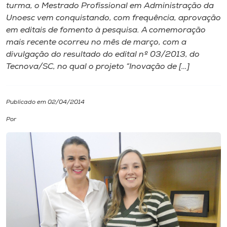
turma, o Mestrado Profissional em Administração da
Unoesc vem conquistando, com frequência, aprovação
I.nova
em editais de fomento à pesquisa. A comemoração
mais recente ocorreu no mês de março, com a
Diplomados
divulgação do resultado do edital nº 03/2013, do
Tecnova/SC, no qual o projeto “Inovação de […]
Cultura
Publicado em 02/04/2014
CPA
Por
Biblioteca
Editora
Rádio