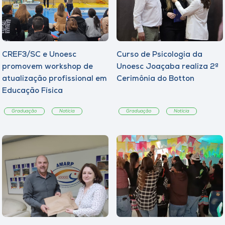
CREF3/SC e Unoesc
Curso de Psicologia da
promovem workshop de
Unoesc Joaçaba realiza 2ª
atualização profissional em
Cerimônia do Botton
Educação Física
Graduação
Notícia
Graduação
Notícia