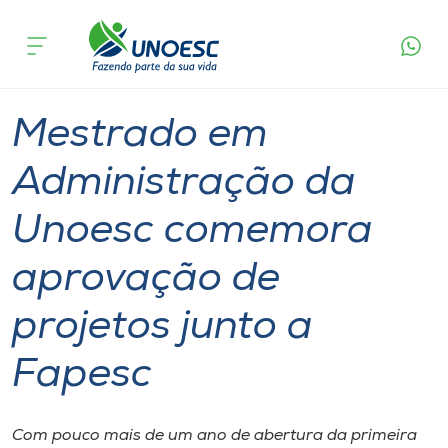
Página
O que
Mestrado em Administração da Unoesc
inicial
acontece
comemora aprovação de projetos junto a Fapesc
Cursos
Graduação
Geral
Chapecó
Onde estamos
Mestrado em
Pesquisa
Administração da
Unoesc comemora
Atendimento ao Estudante
aprovação de
Portal de Ensino
projetos junto a
A
Fapesc
Unoesc
Internacionalização
Com pouco mais de um ano de abertura da primeira