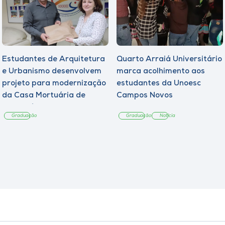
Estudantes de Arquitetura
Quarto Arraiá Universitário
e Urbanismo desenvolvem
marca acolhimento aos
projeto para modernização
estudantes da Unoesc
da Casa Mortuária de
Campos Novos
Tangará
Graduação
Graduação
Notícia