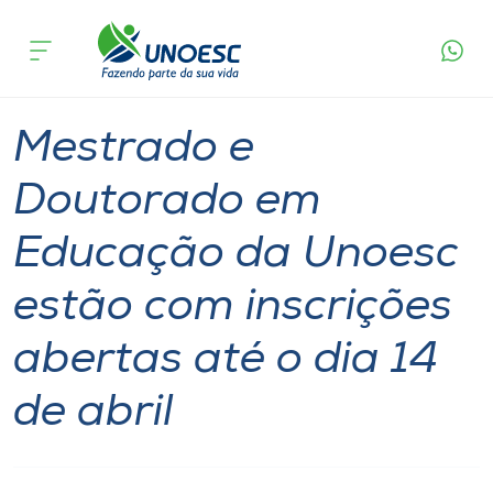
Página
O que
Mestrado e Doutorado em Educação da Unoesc
inicial
acontece
estão com inscrições abertas até o dia 14 de
Cursos
abril
Graduação
Joaçaba
São Miguel do Oeste
Onde estamos
Mestrado e
Pesquisa
Doutorado em
Educação da Unoesc
Atendimento ao Estudante
estão com inscrições
Portal de Ensino
abertas até o dia 14
A
de abril
Unoesc
Internacionalização