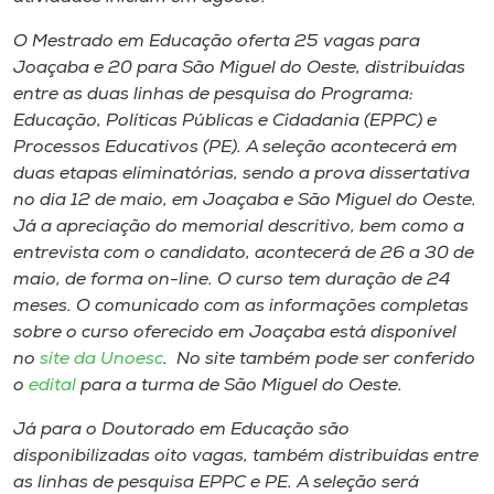
Museu
O Mestrado em Educação oferta 25 vagas para
Joaçaba e 20 para São Miguel do Oeste, distribuídas
Unoesc
entre as duas linhas de pesquisa do Programa:
Store
Educação, Políticas Públicas e Cidadania (EPPC) e
Processos Educativos (PE). A seleção acontecerá em
duas etapas eliminatórias, sendo a prova dissertativa
no dia 12 de maio, em Joaçaba e São Miguel do Oeste.
Selecione
Já a apreciação do memorial descritivo, bem como a
o idioma
entrevista com o candidato, acontecerá de 26 a 30 de
maio, de forma on-line. O curso tem duração de 24
meses. O comunicado com as informações completas
A+
sobre o curso oferecido em Joaçaba está disponível
A-
no
site da Unoesc
. No site também pode ser conferido
o
edital
para a turma de São Miguel do Oeste.
Já para o Doutorado em Educação são
disponibilizadas oito vagas, também distribuídas entre
as linhas de pesquisa EPPC e PE. A seleção será