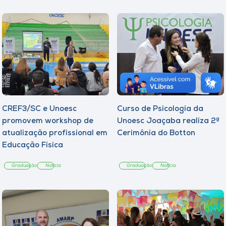
CREF3/SC e Unoesc
Curso de Psicologia da
promovem workshop de
Unoesc Joaçaba realiza 2ª
atualização profissional em
Cerimônia do Botton
Educação Física
Graduação
Notícia
Graduação
Notícia