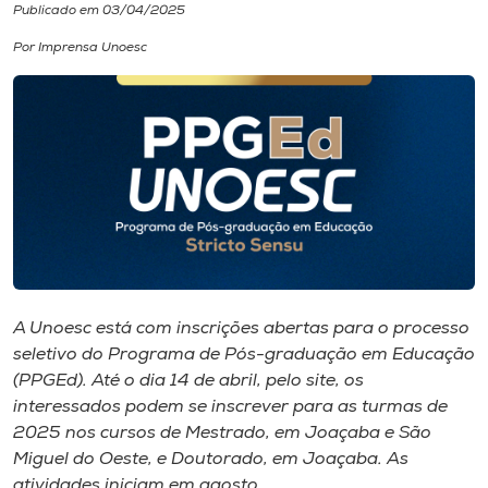
Publicado em 03/04/2025
I.nova
Por Imprensa Unoesc
Diplomados
Cultura
CPA
Biblioteca
A Unoesc está com inscrições abertas para o processo
seletivo do Programa de Pós-graduação em Educação
Editora
(PPGEd). Até o dia 14 de abril, pelo site, os
interessados podem se inscrever para as turmas de
2025 nos cursos de Mestrado, em Joaçaba e São
Rádio
Miguel do Oeste, e Doutorado, em Joaçaba. As
atividades iniciam em agosto.