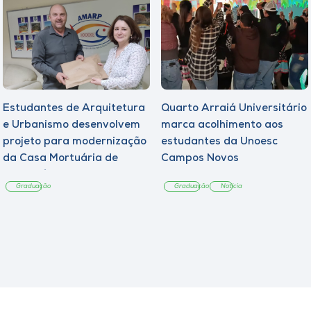
Estudantes de Arquitetura
Quarto Arraiá Universitário
e Urbanismo desenvolvem
marca acolhimento aos
projeto para modernização
estudantes da Unoesc
da Casa Mortuária de
Campos Novos
Tangará
Graduação
Graduação
Notícia