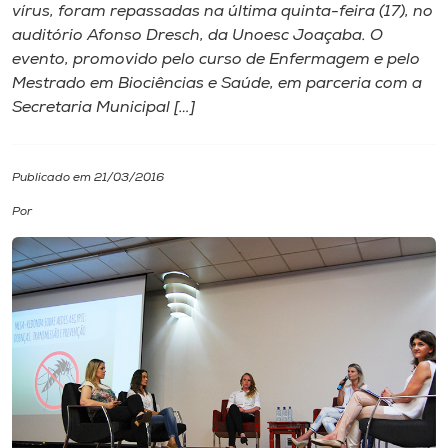
vírus, foram repassadas na última quinta-feira (17), no
auditório Afonso Dresch, da Unoesc Joaçaba. O
I.nova
evento, promovido pelo curso de Enfermagem e pelo
Mestrado em Biociências e Saúde, em parceria com a
Diplomados
Secretaria Municipal […]
Cultura
Publicado em 21/03/2016
Por
CPA
Biblioteca
Editora
Rádio