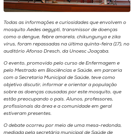
Museu
Unoesc
Todas as informações e curiosidades que envolvem o
Store
mosquito
Aedes aegypti
, transmissor de doenças
como a dengue, febre amarela,
chikungunya
e zika
vírus, foram repassadas na última quinta-feira (17), no
auditório Afonso Dresch, da Unoesc Joaçaba.
Selecione
o idioma
O evento, promovido pelo curso de Enfermagem e
pelo Mestrado em Biociências e Saúde, em parceria
com a Secretaria Municipal de Saúde, teve como
objetivo discutir, informar e orientar a população
A+
sobre as doenças causadas por este mosquito, que
A-
estão preocupando o país. Alunos, professores,
profissionais da área e a comunidade em geral
estiveram presentes.
O debate ocorreu por meio de uma mesa-redonda,
mediada pela secretária municipal de Saúde de