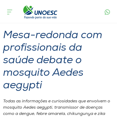
Página
O que
Mesa-redonda com profissionais da saúde
inicial
acontece
debate o mosquito Aedes aegypti
Cursos
Graduação
Geral
Joaçaba
Onde estamos
Mesa-redonda com
Pesquisa
profissionais da
saúde debate o
Atendimento ao Estudante
mosquito Aedes
Portal de Ensino
aegypti
A
Unoesc
Todas as informações e curiosidades que envolvem o
mosquito Aedes aegypti, transmissor de doenças
Internacionalização
como a dengue, febre amarela, chikungunya e zika