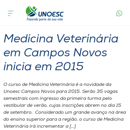
Página
O que
Medicina Veterinária em Campos Novos
inicial
acontece
inicia em 2015
Cursos
Graduação
Vestibular
Campos Novos
Onde estamos
Medicina Veterinária
Pesquisa
em Campos Novos
inicia em 2015
Atendimento ao Estudante
Portal de Ensino
O curso de Medicina Veterinária é a novidade da
Unoesc Campos Novos para 2015. Serão 35 vagas
semestrais com ingresso da primeira turma pelo
A
vestibular de verão, cujas inscrições abrem no dia 15
Unoesc
de setembro. Considerado um grande avanço na área
do ensino superior para a região, o curso de Medicina
Internacionalização
Veterinária irá incrementar a […]