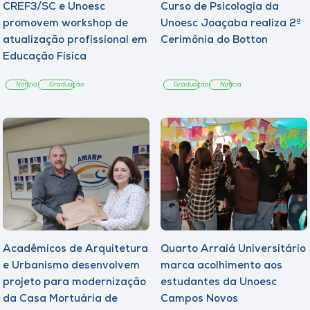
CREF3/SC e Unoesc
Curso de Psicologia da
promovem workshop de
Unoesc Joaçaba realiza 2ª
atualização profissional em
Cerimônia do Botton
Educação Física
Notícia
Graduação
Graduação
Notícia
Acadêmicos de Arquitetura
Quarto Arraiá Universitário
e Urbanismo desenvolvem
marca acolhimento aos
projeto para modernização
estudantes da Unoesc
da Casa Mortuária de
Campos Novos