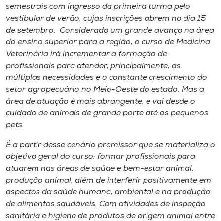
Museu
semestrais com ingresso da primeira turma pelo
vestibular de verão, cujas inscrições abrem no dia 15
de setembro. Considerado um grande avanço na área
Unoesc
do ensino superior para a região, o curso de Medicina
Store
Veterinária irá incrementar a formação de
profissionais para atender, principalmente, as
múltiplas necessidades e o constante crescimento do
setor agropecuário no Meio-Oeste do estado. Mas a
Selecione
o idioma
área de atuação é mais abrangente, e vai desde o
cuidado de animais de grande porte até os pequenos
pets.
É a partir desse cenário promissor que se materializa o
A+
objetivo geral do curso: formar profissionais para
A-
atuarem nas áreas de saúde e bem-estar animal,
produção animal, além de interferir positivamente em
aspectos da saúde humana, ambiental e na produção
de alimentos saudáveis. Com atividades de inspeção
sanitária e higiene de produtos de origem animal entre