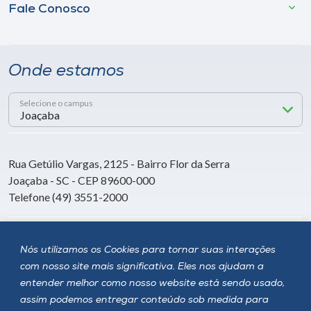
Fale Conosco
Onde estamos
Selecione o campus
Rua Getúlio Vargas, 2125 - Bairro Flor da Serra
Joaçaba - SC - CEP 89600-000
Telefone (49) 3551-2000
Siga a Unoesc
Nós utilizamos os Cookies para tornar suas interações
com nosso site mais significativa. Eles nos ajudam a
entender melhor como nosso website está sendo usado,
assim podemos entregar conteúdo sob medida para