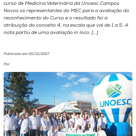
curso de Medicina Veterinária da Unoesc Campos
Novos os representantes do MEC para a avaliação do
I.nova
reconhecimento do Curso e o resultado foi a
atribuição do conceito 4, na escala que vai de 1 a 5. A
Diplomados
nota partiu de uma avaliação in loco, […]
Cultura
Publicado em 05/12/2017
Por
CPA
Biblioteca
Editora
Rádio