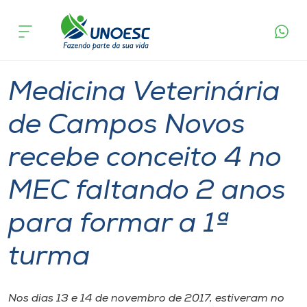
Página
O que
Medicina Veterinária de Campos Novos recebe
inicial
acontece
conceito 4 no MEC faltando 2 anos para formar
Cursos
a 1ª turma
Graduação
Campos Novos
Onde estamos
Medicina Veterinária
Pesquisa
de Campos Novos
recebe conceito 4 no
Atendimento ao Estudante
MEC faltando 2 anos
Portal de Ensino
para formar a 1ª
A
turma
Unoesc
Internacionalização
Nos dias 13 e 14 de novembro de 2017, estiveram no