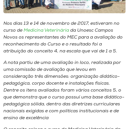
Museu
Unoesc
Nos dias 13 e 14 de novembro de 2017, estiveram no
Store
curso de
Medicina Veterinária
da Unoesc Campos
Novos os representantes do MEC para a avaliação do
reconhecimento do Curso e o resultado foi a
atribuição do conceito 4, na escala que vai de 1 a 5.
Selecione
o idioma
A nota partiu de uma avaliação
in loco
, realizada por
uma comissão de avaliação que levou em
consideração três dimensões: organização didático-
pedagógica, corpo docente e instalações físicas.
A+
Dentre os itens avaliados foram vários conceitos 5, o
A-
que demonstra que o curso possuí uma base didático-
pedagógica sólida, dentro das diretrizes curriculares
nacionais exigidas e com políticas institucionais e de
ensino de excelência