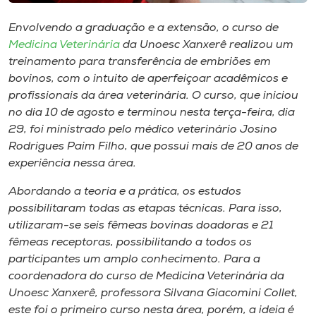
Museu
Envolvendo a graduação e a extensão, o curso de
Medicina Veterinária
da Unoesc Xanxerê realizou um
Unoesc
treinamento para transferência de embriões em
Store
bovinos, com o intuito de aperfeiçoar acadêmicos e
profissionais da área veterinária. O curso, que iniciou
no dia 10 de agosto e terminou nesta terça-feira, dia
29, foi ministrado pelo médico veterinário Josino
Selecione
o idioma
Rodrigues Paim Filho, que possui mais de 20 anos de
experiência nessa área.
Abordando a teoria e a prática, os estudos
A+
possibilitaram todas as etapas técnicas. Para isso,
A-
utilizaram-se seis fêmeas bovinas doadoras e 21
fêmeas receptoras, possibilitando a todos os
participantes um amplo conhecimento. Para a
coordenadora do curso de Medicina Veterinária da
Unoesc Xanxerê, professora Silvana Giacomini Collet,
este foi o primeiro curso nesta área, porém, a ideia é