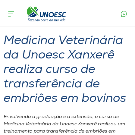
Página
O que
Medicina Veterinária da Unoesc Xanxerê realiza
inicial
acontece
curso de transferência de embriões em bovinos
Cursos
Graduação
Extensão
Ensino
Xanxerê
Onde estamos
Medicina Veterinária
Pesquisa
da Unoesc Xanxerê
realiza curso de
Atendimento ao Estudante
transferência de
Portal de Ensino
embriões em bovinos
A
Unoesc
Envolvendo a graduação e a extensão, o curso de
Medicina Veterinária da Unoesc Xanxerê realizou um
Internacionalização
treinamento para transferência de embriões em